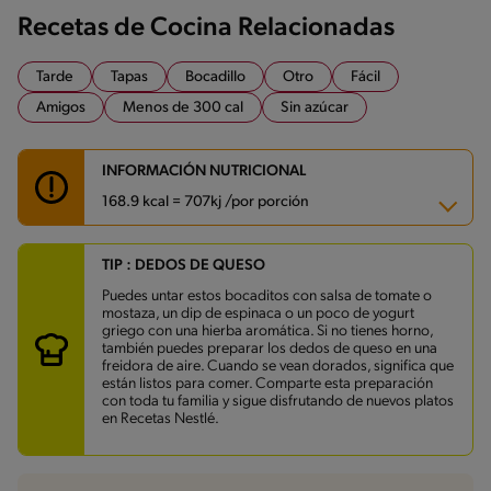
Recetas de Cocina Relacionadas
Tarde
Tapas
Bocadillo
Otro
Fácil
Amigos
Menos de 300 cal
Sin azúcar
INFORMACIÓN NUTRICIONAL
168.9 kcal = 707kj /por porción
TIP : DEDOS DE QUESO
Carbohidratos
9.5 g
Energía
168.9 kcal
Puedes untar estos bocaditos con salsa de tomate o
Grasas
12.5 g
mostaza, un dip de espinaca o un poco de yogurt
Fibra
0.3 g
griego con una hierba aromática. Si no tienes horno,
Proteína
4.4 g
también puedes preparar los dedos de queso en una
Grasas saturadas
4.3 g
freidora de aire. Cuando se vean dorados, significa que
Sodio
135.9 mg
están listos para comer. Comparte esta preparación
Azúcares
0.2 g
con toda tu familia y sigue disfrutando de nuevos platos
en Recetas Nestlé.