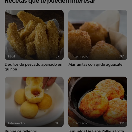
Recetas que te pueden interesar
Fácil
57'
Intermedio
76'
Deditos de pescado apanado en
Marranitas con ají de aguacate
quinoa
Intermedio
30'
Intermedio
32'
Buñuelos rellenos
Buñuelos De Papa Rallada Extra