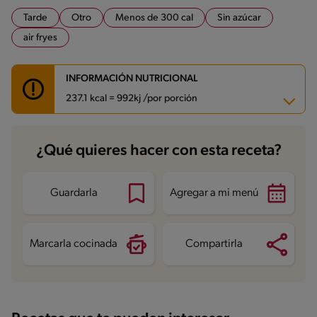
Tarde
Otro
Menos de 300 cal
Sin azúcar
air fryes
INFORMACIÓN NUTRICIONAL
237.1 kcal = 992kj /por porción
Carbohidratos
16.7 g
¿Qué quieres hacer con esta receta?
Energía
237.1 kcal
Grasas
15.9 g
Fibra
0.8 g
Proteína
6.4 g
Guardarla
Agregar a mi menú
Grasas saturadas
5.6 g
Sodio
218 mg
Azúcares
0.2 g
Marcarla cocinada
Compartirla