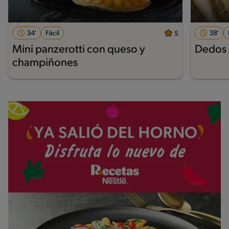
34'
Fácil
38'
5
Mini panzerotti con queso y
Dedos 
champiñones