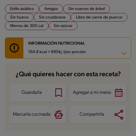
Estilo asiático
Amigos
Sin nueces de árbol
Sin huevo
Sin crustáceos
Libre de carne de puerco
Menos de 300 cal
Sin azúcar
INFORMACIÓN NUTRICIONAL
164.8 kcal = 690kj /por porción
Carbohidratos
4 g
¿Qué quieres hacer con esta receta?
Energía
164.8 kcal
Grasas
14.8 g
Fibra
1.6 g
Proteína
4.4 g
Guardarla
Agregar a mi menú
Grasas saturadas
4.7 g
Sodio
200.8 mg
Azúcares
1.2 g
Marcarla cocinada
Compartirla