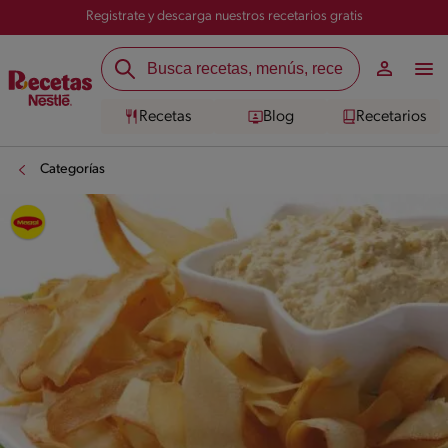
Registrate y descarga nuestros recetarios gratis
Recetas
Blog
Recetarios
Categorías