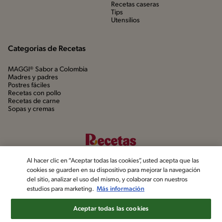
Recetas caseras
Tips
Utensílios
Categorias de Recetas
MAGGI® Sabor a Colombia
Madres y padres
Postres fáciles
Recetas con pollo
Recetas de carne
Sopas y cremas
Al hacer clic en “Aceptar todas las cookies”, usted acepta que las
cookies se guarden en su dispositivo para mejorar la navegación
del sitio, analizar el uso del mismo, y colaborar con nuestros
estudios para marketing.
Más información
©2022, Nestlé. Marcas registradas por Société dels Produits Nestlé,
S.A. Vevey (Suiza)
Aceptar todas las cookies