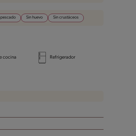
n pescado
Sin huevo
Sin crustáceos
e cocina
Refrigerador