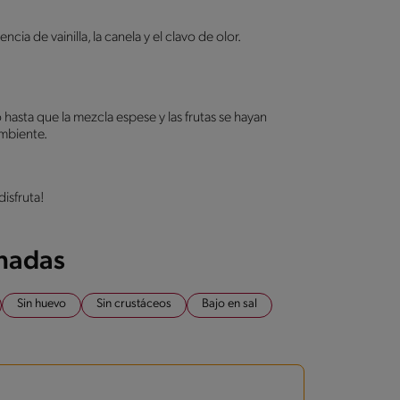
e vainilla, la canela y el clavo de olor.
asta que la mezcla espese y las frutas se hayan
ambiente.
disfruta!
onadas
Sin huevo
Sin crustáceos
Bajo en sal