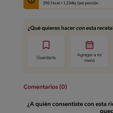
295.1 kcal = 1,234kj /por porción
Carbohidratos
38.3 g
Energía
295.1 kcal
¿Qué quieres hacer con esta receta
Grasas
14.7 g
Fibra
3.2 g
Proteína
6.7 g
Grasas saturadas
2.8 g
Sodio
58.8 mg
Azúcares
29.3 g
Agregar a mi
Guardarla
menú
Comentarios (0)
¿A quién consentiste con esta r
qued