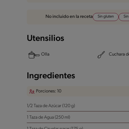
Sin gluten
Si
No incluido en la receta
Utensilios
Olla
Cuchara d
Ingredientes
Porciones: 10
1/2 Taza de Azúcar (120 g)
1 Taza de Agua (250 ml)
1 Taza de Ciruelas pasas (175 g)