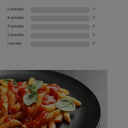
5 estrellas
0
4 estrellas
0
3 estrellas
0
2 estrellas
0
1 estrella
0