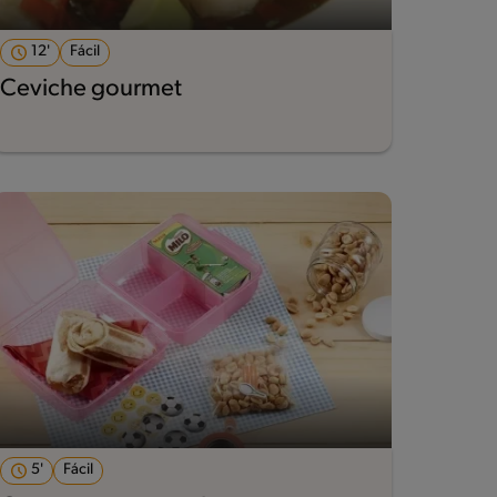
12'
Fácil
Ceviche gourmet
5'
Fácil