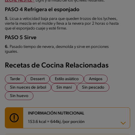
LECHE NESTLÉ®
Light y la mitad de los lychees restantes.
PASO 4 Refrigera el esponjado
5.
Licua a velocidad baja para que queden trozos de los lychees,
vierte la mezcla en el molde y lleva a la nevera por 2 horas o hasta
que el esponjado cuaje y esté firme.
PASO 5 Sirve
6.
Pasado tiempo de nevera, desmolda y sirve en porciones
iguales.
Recetas de Cocina Relacionadas
Tarde
Dessert
Estilo asiático
Amigos
Sin nueces de árbol
Sin maní
Sin pescado
Sin huevo
INFORMACIÓN NUTRICIONAL
153.6 kcal = 644kj /por porción