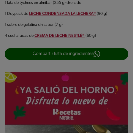
1 lata de Lychees en almibar (255 g) drenado
1 Doypack de
LECHE CONDENSADA LA LECHERA®
(90 g)
1 sobre de gelatina sin sabor (7 g)
4 cucharadas de
CREMA DE LECHE NESTLÉ®
(60 g)
Compartir lista de ingredientes