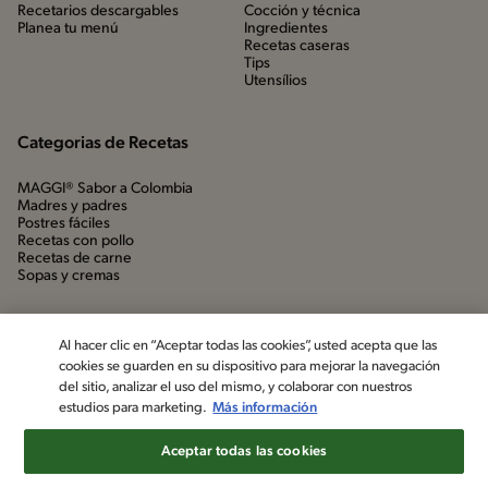
Recetarios descargables
Cocción y técnica
Planea tu menú
Ingredientes
Recetas caseras
Tips
Utensílios
Categorias de Recetas
MAGGI® Sabor a Colombia
Madres y padres
Postres fáciles
Recetas con pollo
Recetas de carne
Sopas y cremas
Al hacer clic en “Aceptar todas las cookies”, usted acepta que las
cookies se guarden en su dispositivo para mejorar la navegación
del sitio, analizar el uso del mismo, y colaborar con nuestros
estudios para marketing.
Más información
Aceptar todas las cookies
©2022, Nestlé. Marcas registradas por Société dels Produits Nestlé,