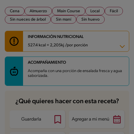
Cena
Almuerzo
Main Course
Local
Fácil
Sin nueces de árbol
Sin maní
Sin huevo
INFORMACIÓN NUTRICIONAL
527.4 kcal = 2,205kj /por porción
ACOMPAÑAMIENTO
Carbohidratos
32.8 g
Energía
527.4 kcal
Acompaña con una porción de ensalada fresca y agua
Grasas
24.5 g
saborizada.
Fibra
2 g
Proteína
42.8 g
Grasas saturadas
7.3 g
Sodio
385.1 mg
¿Qué quieres hacer con esta receta?
Guardarla
Agregar a mi menú