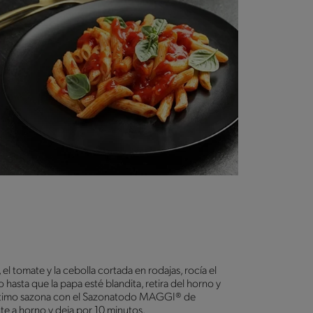
el tomate y la cebolla cortada en rodajas, rocía el
hasta que la papa esté blandita, retira del horno y
 último sazona con el Sazonatodo MAGGI® de
te a horno y deja por 10 minutos.