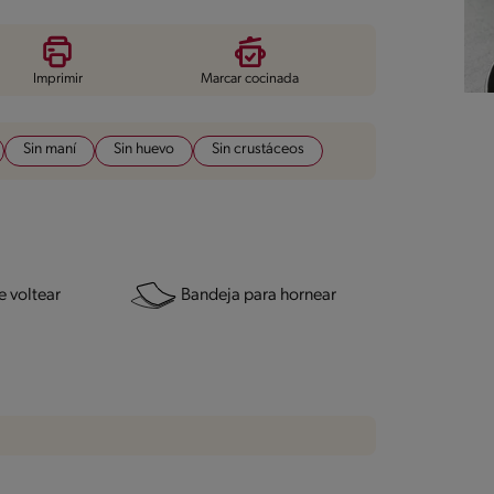
Imprimir
Marcar cocinada
Sin maní
Sin huevo
Sin crustáceos
 voltear
Bandeja para hornear