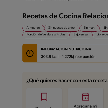
Recetas de Cocina Relaci
Almuerzo
Sin nueces de árbol
Sin maní
Sin
Porción de Verduras/Frutas
Bajo en sal
Libre d
INFORMACIÓN NUTRICIONAL
303.9 kcal = 1,272kj /por porción
Carbohidratos
28.3 g
Energía
303.9 kcal
¿Qué quieres hacer con esta receta
Grasas
11.4 g
Fibra
4.3 g
Proteína
23 g
Grasas saturadas
1.4 g
Sodio
301.1 mg
Azúcares
5.8 g
Agregar a mi