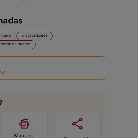
onadas
 huevo
Sin crustáceos
e carne de puerco
?
Marcarla