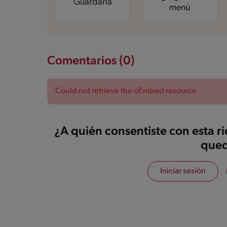
Guardarla
menú
Comentarios (0)
Could not retrieve the oEmbed resource.
¿A quién consentiste con esta r
qued
Iniciar sesión