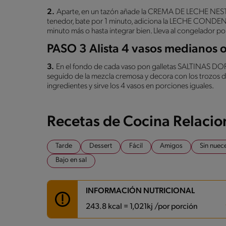
2.
Aparte, en un tazón añade la CREMA DE LECHE NESTL
tenedor, bate por 1 minuto, adiciona la LECHE CONDE
minuto más o hasta integrar bien. Lleva al congelador p
PASO 3 Alista 4 vasos medianos 
3.
En el fondo de cada vaso pon galletas SALTINAS DORÉ®
seguido de la mezcla cremosa y decora con los trozos de 
ingredientes y sirve los 4 vasos en porciones iguales.
Recetas de Cocina Relaci
Tarde
Dessert
Fácil
Amigos
Sin nuec
Bajo en sal
INFORMACIÓN NUTRICIONAL
243.8 kcal = 1,021kj /por porción