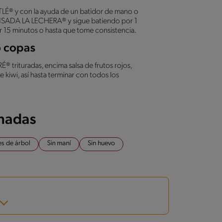
É® y con la ayuda de un batidor de mano o
NSADA LA LECHERA® y sigue batiendo por 1
or 15 minutos o hasta que tome consistencia.
o copas
 trituradas, encima salsa de frutos rojos,
kiwi, así hasta terminar con todos los
onadas
es de árbol
Sin maní
Sin huevo