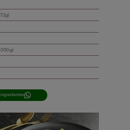
(72g)
100 g)
 ingredientes