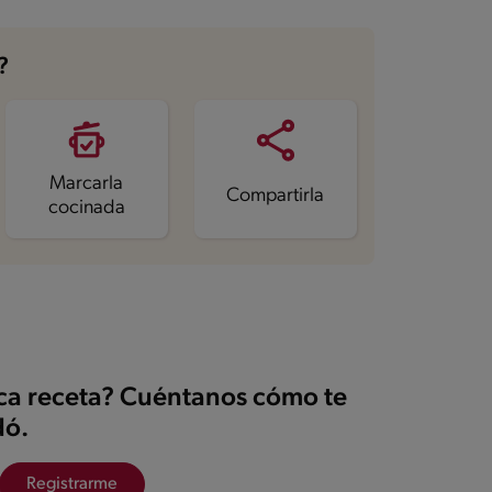
?
Marcarla
Compartirla
cocinada
ica receta? Cuéntanos cómo te
ó.
Registrarme