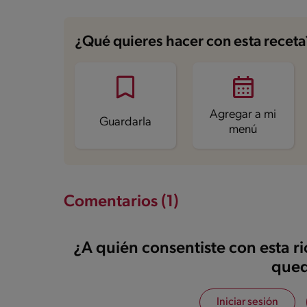
Carbohidratos
32.4 g
Energía
243.8 kcal
¿Qué quieres hacer con esta receta
Grasas
11.8 g
Fibra
2.3 g
Proteína
3.1 g
Grasas saturadas
5.8 g
Sodio
121.4 mg
Azúcares
22.6 g
Agregar a mi
Guardarla
menú
Comentarios (1)
¿A quién consentiste con esta r
qued
Iniciar sesión