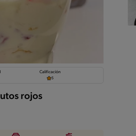
d
Calificación
5
utos rojos