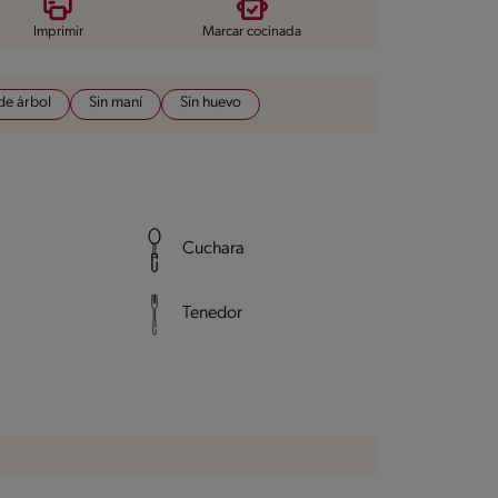
Imprimir
Marcar cocinada
de árbol
Sin maní
Sin huevo
Cuchara
Tenedor