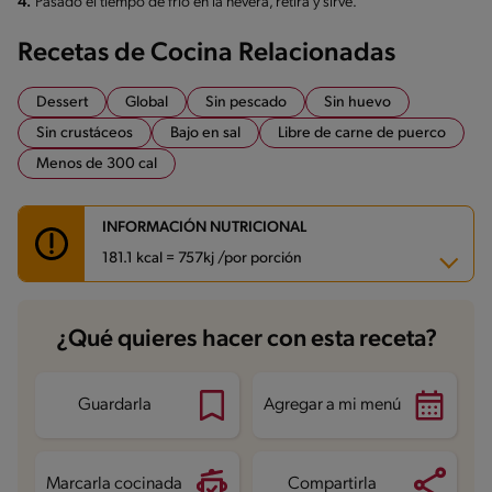
4.
Pasado el tiempo de frío en la nevera, retira y sirve.
Recetas de Cocina Relacionadas
Dessert
Global
Sin pescado
Sin huevo
Sin crustáceos
Bajo en sal
Libre de carne de puerco
Menos de 300 cal
INFORMACIÓN NUTRICIONAL
181.1 kcal = 757kj /por porción
Carbohidratos
18.4 g
¿Qué quieres hacer con esta receta?
Energía
181.1 kcal
Grasas
10.1 g
Fibra
1.1 g
Proteína
3.7 g
Guardarla
Agregar a mi menú
Grasas saturadas
4.8 g
Sodio
61 mg
Azúcares
11.8 g
Marcarla cocinada
Compartirla