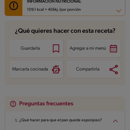
INFORMACIÓN NUTRICIONAL
109.1 kcal = 456kj /por porción
Carbohidratos
23 g
¿Qué quieres hacer con esta receta?
Energía
109.1 kcal
Grasas
0.8 g
Fibra
3.7 g
Proteína
4.3 g
Guardarla
Agregar a mi menú
Grasas saturadas
0.2 g
Sodio
128.2 mg
Azúcares
0.4 g
Marcarla cocinada
Compartirla
Preguntas frecuentes
¿Qué hacer para que el pan quede esponjoso?