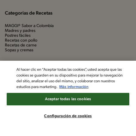
Categorias de Recetas
MAGGI® Sabor a Colombia
Madres y padres
Postres fáciles
Recetas con pollo
Recetas de carne
Sopas y cremas
Al hacer clic en “Aceptar todas las cookies”, usted acepta que las
cookies se guarden en su dispositivo para mejorar la navegación
del sitio, analizar el uso del mismo, y colaborar con nuestros
estudios para marketing.
Más información
Aceptar todas las cookies
©2022, Nestlé. Marcas registradas por Société dels Produits Nestlé,
S.A. Vevey (Suiza)
Configuración de cookies
Aviso de privacidad
Política de datos personales
Términos y condiciones
Configuración de cookies