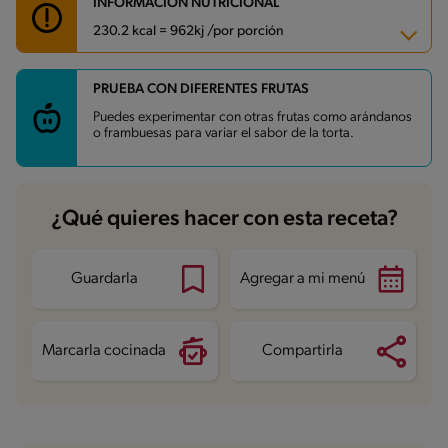
INFORMACIÓN NUTRICIONAL
230.2 kcal = 962kj /por porción
PRUEBA CON DIFERENTES FRUTAS
Carbohidratos
28.5 g
Energía
230.2 kcal
Puedes experimentar con otras frutas como arándanos
Grasas
11.5 g
o frambuesas para variar el sabor de la torta.
Fibra
1.6 g
Proteína
3.5 g
Grasas saturadas
2.4 g
Sodio
222.2 mg
Azúcares
11.3 g
¿Qué quieres hacer con esta receta?
Guardarla
Agregar a mi menú
Marcarla cocinada
Compartirla