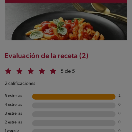
Evaluación de la receta (2)
5 de 5
2 calificaciones
5 estrellas
2
4 estrellas
0
3 estrellas
0
2 estrellas
0
1 estrella
0