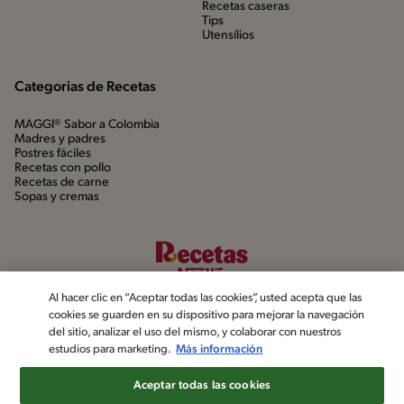
Recetas caseras
Tips
Utensílios
Categorias de Recetas
MAGGI® Sabor a Colombia
Madres y padres
Postres fáciles
Recetas con pollo
Recetas de carne
Sopas y cremas
Al hacer clic en “Aceptar todas las cookies”, usted acepta que las
cookies se guarden en su dispositivo para mejorar la navegación
del sitio, analizar el uso del mismo, y colaborar con nuestros
estudios para marketing.
Más información
©2022, Nestlé. Marcas registradas por Société dels Produits Nestlé,
S.A. Vevey (Suiza)
Aceptar todas las cookies