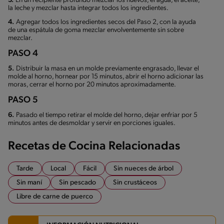
3.
En un recipiente profundo mezclar los huevos, el agua, el aceite,
la leche y mezclar hasta integrar todos los ingredientes.
4.
Agregar todos los ingredientes secos del Paso 2, con la ayuda
de una espátula de goma mezclar envolventemente sin sobre
mezclar.
PASO 4
5.
Distribuir la masa en un molde previamente engrasado, llevar el
molde al horno, hornear por 15 minutos, abrir el horno adicionar las
moras, cerrar el horno por 20 minutos aproximadamente.
PASO 5
6.
Pasado el tiempo retirar el molde del horno, dejar enfriar por 5
minutos antes de desmoldar y servir en porciones iguales.
Recetas de Cocina Relacionadas
Tarde
Local
Fácil
Sin nueces de árbol
Sin maní
Sin pescado
Sin crustáceos
Libre de carne de puerco