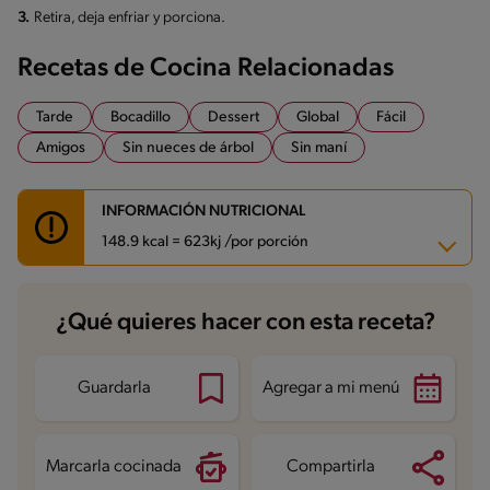
3.
Retira, deja enfriar y porciona.
Recetas de Cocina Relacionadas
Tarde
Bocadillo
Dessert
Global
Fácil
Amigos
Sin nueces de árbol
Sin maní
INFORMACIÓN NUTRICIONAL
148.9 kcal = 623kj /por porción
Carbohidratos
19.6 g
¿Qué quieres hacer con esta receta?
Energía
148.9 kcal
Grasas
6.8 g
Fibra
1.9 g
Proteína
3.2 g
Guardarla
Agregar a mi menú
Grasas saturadas
3.8 g
Sodio
75 mg
Azúcares
8.6 g
Marcarla cocinada
Compartirla