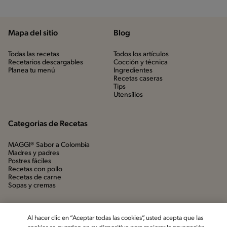
Mapa del sitio
Blog
Todas las recetas
Todos los artículos
Recetarios descargables
Cocción y técnica
Planea tu menú
Ingredientes
Recetas caseras
Tips
Utensílios
Categorias de Recetas
MAGGI® Sabor a Colombia
Madres y padres
Postres fáciles
Recetas con pollo
Recetas de carne
Sopas y cremas
Al hacer clic en “Aceptar todas las cookies”, usted acepta que las