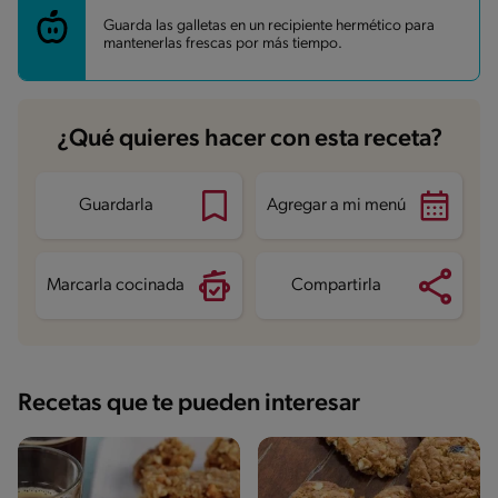
Carbohidratos
35.5 g
Energía
202.9 kcal
Guarda las galletas en un recipiente hermético para
Grasas
6.1 g
mantenerlas frescas por más tiempo.
Fibra
5.9 g
Proteína
3.7 g
Grasas saturadas
1.8 g
Sodio
92.5 mg
Azúcares
16.6 g
¿Qué quieres hacer con esta receta?
Guardarla
Agregar a mi menú
Marcarla cocinada
Compartirla
Recetas que te pueden interesar