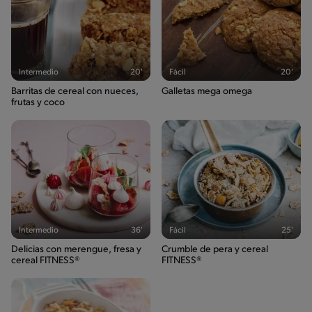
Intermedio
20'
Fácil
20'
Barritas de cereal con nueces,
Galletas mega omega
frutas y coco
Intermedio
36'
Fácil
25'
Delicias con merengue, fresa y
Crumble de pera y cereal
cereal FITNESS®
FITNESS®