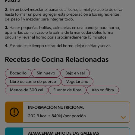
Paso 2
2.
En un bowl mezclar el banano, la leche, la miel y el aceite de oliva
hasta formar un puré, agregar esta preparación a los ingredientes
del paso 1 y mezclar para integrar todo.
3.
Hacer pequeñas bolitas, colocarlas en una bandeja para horno,
aplanarlas con un vaso o la palma de la mano, dándoles forma
circular y llevar al horno por aproximadamente 15 minutos.
4.
Pasado este tiempo retirar del horno, dejar enfriar y servir.
Recetas de Cocina Relacionadas
Bocadillo
Sin huevo
Bajo en sal
Libre de carne de puerco
Vegetariano
Menos de 300 cal
Fuente de fibra
Alto en fibra
INFORMACIÓN NUTRICIONAL
202.9 kcal = 849kj /por porción
ALMACENAMIENTO DE LAS GALLETAS