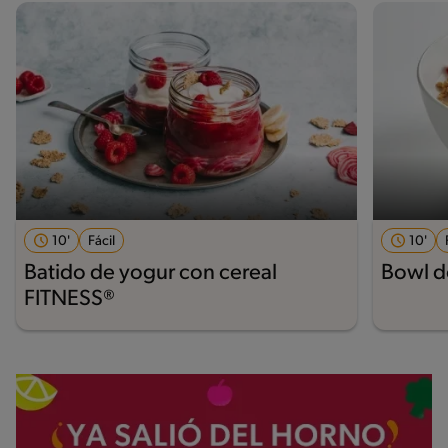
10'
Fácil
10'
Batido de yogur con cereal
Bowl de
FITNESS®