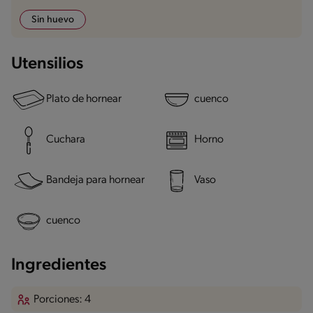
Sin huevo
Utensilios
Plato de hornear
cuenco
Cuchara
Horno
Bandeja para hornear
Vaso
cuenco
Ingredientes
Porciones: 4