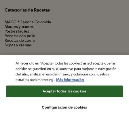
Categorias de Recetas
MAGGI® Sabor a Colombia
Madres y padres
Postres fáciles
Recetas con pollo
Recetas de carne
Sopas y cremas
Al hacer clic en “Aceptar todas las cookies”, usted acepta que las
cookies se guarden en su dispositivo para mejorar la navegación
del sitio, analizar el uso del mismo, y colaborar con nuestros
estudios para marketing.
Más información
Aceptar todas las cookies
©2022, Nestlé. Marcas registradas por Société dels Produits Nestlé,
S.A. Vevey (Suiza)
Configuración de cookies
Aviso de privacidad
Política de datos personales
Términos y condiciones
Configuración de cookies