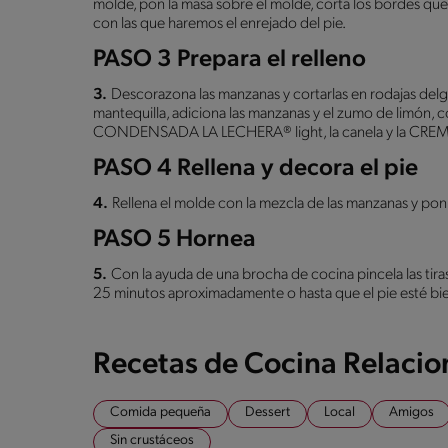
molde, pon la masa sobre el molde, corta los bordes que 
con las que haremos el enrejado del pie.
PASO 3 Prepara el relleno
3.
Descorazona las manzanas y cortarlas en rodajas delga
mantequilla, adiciona las manzanas y el zumo de limón, 
CONDENSADA LA LECHERA® light, la canela y la CRE
PASO 4 Rellena y decora el pie
4.
Rellena el molde con la mezcla de las manzanas y pon 
PASO 5 Hornea
5.
Con la ayuda de una brocha de cocina pincela las tira
25 minutos aproximadamente o hasta que el pie esté bi
Recetas de Cocina Relaci
Comida pequeña
Dessert
Local
Amigos
Sin crustáceos