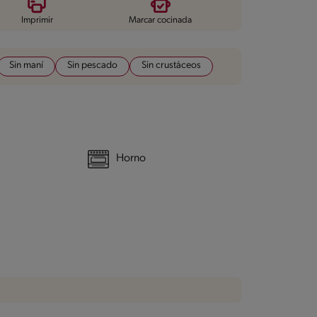
Imprimir
Marcar cocinada
Sin maní
Sin pescado
Sin crustáceos
Horno