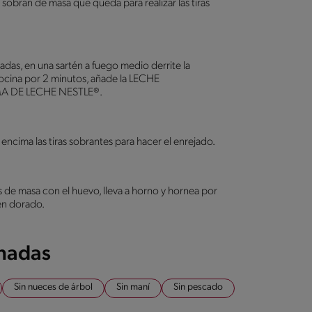
sobran de masa que queda para realizar las tiras
das, en una sartén a fuego medio derrite la
cocina por 2 minutos, añade la LECHE
MA DE LECHE NESTLE®.
encima las tiras sobrantes para hacer el enrejado.
s de masa con el huevo, lleva a horno y hornea por
en dorado.
onadas
Sin nueces de árbol
Sin maní
Sin pescado