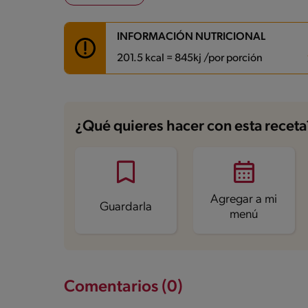
INFORMACIÓN NUTRICIONAL
201.5 kcal = 845kj /por porción
Carbohidratos
23.6 g
Energía
201.5 kcal
¿Qué quieres hacer con esta receta
Grasas
10.5 g
Fibra
2.2 g
Proteína
3.7 g
Grasas saturadas
3.2 g
Sodio
74.6 mg
Azúcares
11.4 g
Agregar a mi
Guardarla
menú
Comentarios (0)