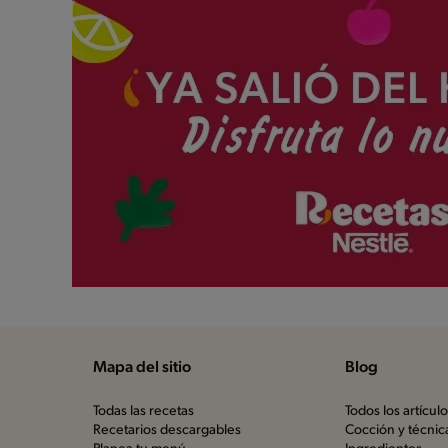
Mapa del sitio
Blog
Todas las recetas
Todos los artícul
Recetarios descargables
Cocción y técnic