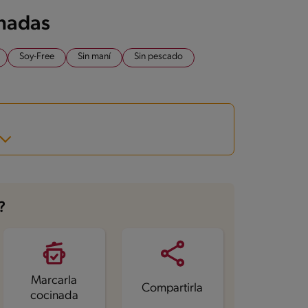
onadas
Soy-Free
Sin maní
Sin pescado
?
Marcarla
Compartirla
cocinada