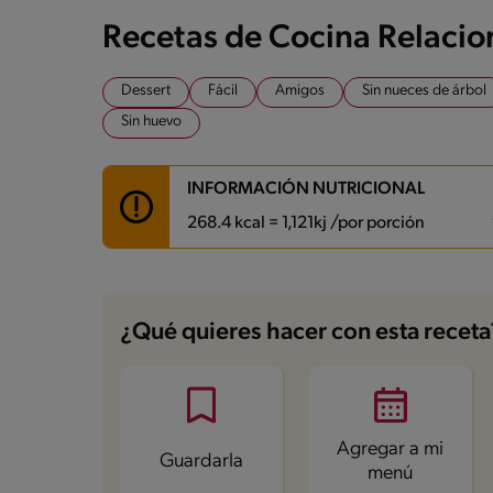
Recetas de Cocina Relaci
Dessert
Fácil
Amigos
Sin nueces de árbol
Sin huevo
INFORMACIÓN NUTRICIONAL
268.4 kcal = 1,121kj /por porción
Carbohidratos
41.6 g
Energía
268.4 kcal
¿Qué quieres hacer con esta receta
Grasas
5.5 g
Fibra
2.9 g
Proteína
12.5 g
Grasas saturadas
2.4 g
Sodio
122.2 mg
Azúcares
9.5 g
Agregar a mi
Guardarla
menú