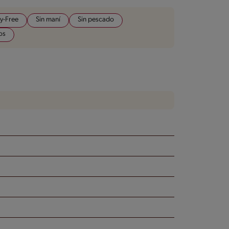
y-Free
Sin maní
Sin pescado
os