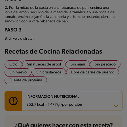
2.
Pon la mitad de la pasta en una rebanada de pan, encima una
lonja de jamón, seguido de la mitad de la zanahoria y una rodaja de
tomate, encima el jamón, la zanahoria y el tomate restante; cierra tu
sándwich con la otra rebanada de pan.
PASO 3
3.
Sirve y disfruta.
Recetas de Cocina Relacionadas
Otro
Sin nueces de árbol
Sin maní
Sin pescado
Sin huevo
Sin crustáceos
Libre de carne de puerco
Fuente de proteina
INFORMACIÓN NUTRICIONAL
352.7 kcal = 1,477kj /por porción
Carbohidratos
46.2 g
¿Qué quieres hacer con esta receta?