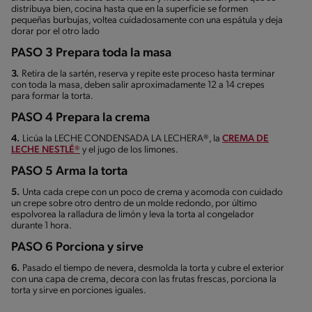
distribuya bien, cocina hasta que en la superficie se formen
pequeñas burbujas, voltea cuidadosamente con una espátula y deja
dorar por el otro lado
PASO 3 Prepara toda la masa
3.
Retira de la sartén, reserva y repite este proceso hasta terminar
con toda la masa, deben salir aproximadamente 12 a 14 crepes
para formar la torta.
PASO 4 Prepara la crema
4.
Licúa la LECHE CONDENSADA LA LECHERA®, la
CREMA DE
LECHE NESTLÉ®
y el jugo de los limones.
PASO 5 Arma la torta
5.
Unta cada crepe con un poco de crema y acomoda con cuidado
un crepe sobre otro dentro de un molde redondo, por último
espolvorea la ralladura de limón y leva la torta al congelador
durante 1 hora.
PASO 6 Porciona y sirve
6.
Pasado el tiempo de nevera, desmolda la torta y cubre el exterior
con una capa de crema, decora con las frutas frescas, porciona la
torta y sirve en porciones iguales.