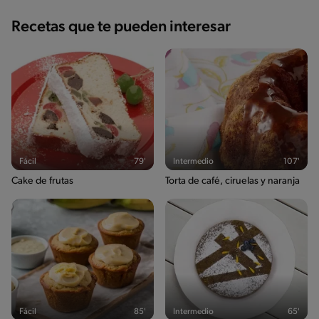
Recetas que te pueden interesar
Fácil
79'
Intermedio
107'
Cake de frutas
Torta de café, ciruelas y naranja
Fácil
85'
Intermedio
65'