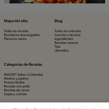
Mapa del sitio
Blog
Todas las recetas
Todos los artículos
Recetarios descargables
Cocción y técnica
Planea tu menú
Ingredientes
Recetas caseras
Tips
Utensílios
Categorias de Recetas
MAGGI® Sabor a Colombia
Madres y padres
Postres fáciles
Recetas con pollo
Recetas de carne
Sopas y cremas