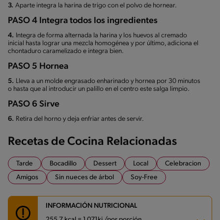
3.
Aparte integra la harina de trigo con el polvo de hornear.
PASO 4 Integra todos los ingredientes
4.
Integra de forma alternada la harina y los huevos al cremado
inicial hasta lograr una mezcla homogénea y por último, adiciona el
chontaduro caramelizado e integra bien.
PASO 5 Hornea
5.
Lleva a un molde engrasado enharinado y hornea por 30 minutos
o hasta que al introducir un palillo en el centro este salga limpio.
PASO 6 Sirve
6.
Retira del horno y deja enfriar antes de servir.
Recetas de Cocina Relacionadas
Tarde
Bocadillo
Dessert
Local
Celebracion
Amigos
Sin nueces de árbol
Soy-Free
INFORMACIÓN NUTRICIONAL
255.7 kcal = 1,071kj /por porción