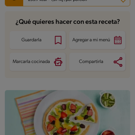
Carbohidratos
22.1 g
¿Qué quieres hacer con esta receta?
Energía
255.7 kcal
Grasas
15.4 g
Fibra
2.8 g
Proteína
5.9 g
Guardarla
Agregar a mi menú
Grasas saturadas
5.7 g
Sodio
45 mg
Azúcares
9.2 g
Marcarla cocinada
Compartirla