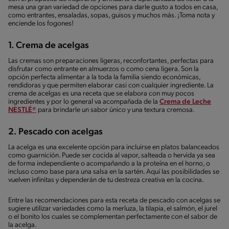
mesa una gran variedad de opciones para darle gusto a todos en casa,
como entrantes, ensaladas, sopas, guisos y muchos más. ¡Toma nota y
enciende los fogones!
1. Crema de acelgas
Las cremas son preparaciones ligeras, reconfortantes, perfectas para
disfrutar como entrante en almuerzos o como cena ligera. Son la
opción perfecta alimentar a la toda la familia siendo económicas,
rendidoras y que permiten elaborar casi con cualquier ingrediente. La
crema de acelgas es una receta que se elabora con muy pocos
ingredientes y por lo general va acompañada de la
Crema de Leche
NESTLÉ®
para brindarle un sabor único y una textura cremosa.
2. Pescado con acelgas
La acelga es una excelente opción para incluirse en platos balanceados
como guarnición. Puede ser cocida al vapor, salteada o hervida ya sea
de forma independiente o acompañando a la proteína en el horno, o
incluso como base para una salsa en la sartén. Aquí las posibilidades se
vuelven infinitas y dependerán de tu destreza creativa en la cocina.
Entre las recomendaciones para esta receta de pescado con acelgas se
sugiere utilizar variedades como la merluza, la tilapia, el salmón, el jurel
o el bonito los cuales se complementan perfectamente con el sabor de
la acelga.