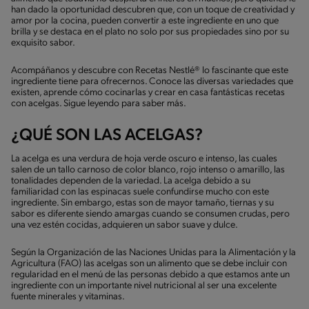
han dado la oportunidad descubren que, con un toque de creatividad y
amor por la cocina, pueden convertir a este ingrediente en uno que
brilla y se destaca en el plato no solo por sus propiedades sino por su
exquisito sabor.
Acompáñanos y descubre con Recetas Nestlé® lo fascinante que este
ingrediente tiene para ofrecernos. Conoce las diversas variedades que
existen, aprende cómo cocinarlas y crear en casa fantásticas recetas
con acelgas. Sigue leyendo para saber más.
¿QUÉ SON LAS ACELGAS?
La acelga es una verdura de hoja verde oscuro e intenso, las cuales
salen de un tallo carnoso de color blanco, rojo intenso o amarillo, las
tonalidades dependen de la variedad. La acelga debido a su
familiaridad con las espinacas suele confundirse mucho con este
ingrediente. Sin embargo, estas son de mayor tamaño, tiernas y su
sabor es diferente siendo amargas cuando se consumen crudas, pero
una vez estén cocidas, adquieren un sabor suave y dulce.
Según la Organización de las Naciones Unidas para la Alimentación y la
Agricultura (FAO) las acelgas son un alimento que se debe incluir con
regularidad en el menú de las personas debido a que estamos ante un
ingrediente con un importante nivel nutricional al ser una excelente
fuente minerales y vitaminas.