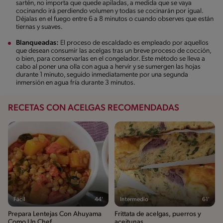
sartén, no importa que quede apiladas, a medida que se vaya
cocinando irá perdiendo volumen y todas se cocinarán por igual.
Déjalas en el fuego entre 6 a 8 minutos o cuando observes que están
tiernas y suaves.
Blanqueadas:
El proceso de escaldado es empleado por aquellos
que desean consumir las acelgas tras un breve proceso de cocción,
o bien, para conservarlas en el congelador. Este método se lleva a
cabo al poner una olla con agua a hervir y se sumergen las hojas
durante 1 minuto, seguido inmediatamente por una segunda
inmersión en agua fría durante 3 minutos.
RECETAS CON ACELGAS RECOMENDADAS
Fácil
44'
Intermedio
61'
Prepara Lentejas Con Ahuyama
Frittata de acelgas, puerros y
Como Un Chef
aceitunas