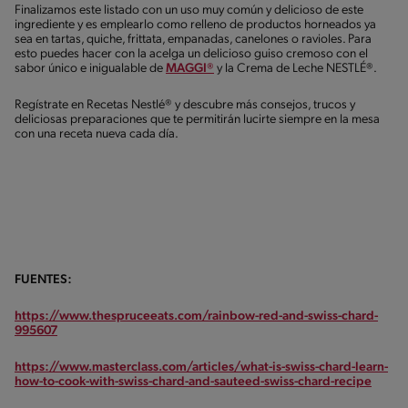
Finalizamos este listado con un uso muy común y delicioso de este
ingrediente y es emplearlo como relleno de productos horneados ya
sea en tartas, quiche, frittata, empanadas, canelones o ravioles. Para
esto puedes hacer con la acelga un delicioso guiso cremoso con el
sabor único e inigualable de
MAGGI®
y la Crema de Leche NESTLÉ®.
Regístrate en Recetas Nestlé® y descubre más consejos, trucos y
deliciosas preparaciones que te permitirán lucirte siempre en la mesa
con una receta nueva cada día.
FUENTES:
https://www.thespruceeats.com/rainbow-red-and-swiss-chard-
995607
https://www.masterclass.com/articles/what-is-swiss-chard-learn-
how-to-cook-with-swiss-chard-and-sauteed-swiss-chard-recipe