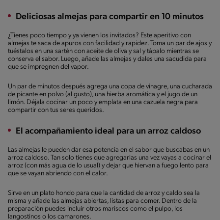
Deliciosas almejas para compartir en 10 minutos
¿Tienes poco tiempo y ya vienen los invitados? Este aperitivo con
almejas te saca de apuros con facilidad y rapidez. Toma un par de ajos y
tuéstalos en una sartén con aceite de oliva y sal y tápalo mientras se
conserva el sabor. Luego, añade las almejas y dales una sacudida para
que se impregnen del vapor.
Un par de minutos después agrega una copa de vinagre, una cucharada
de picante en polvo (al gusto), una hierba aromática y el jugo de un
limón. Déjala cocinar un poco y emplata en una cazuela negra para
compartir con tus seres queridos.
El acompañamiento ideal para un arroz caldoso
Las almejas le pueden dar esa potencia en el sabor que buscabas en un
arroz caldoso. Tan solo tienes que agregarlas una vez vayas a cocinar el
arroz (con más agua de lo usual) y dejar que hiervan a fuego lento para
que se vayan abriendo con el calor.
Sirve en un plato hondo para que la cantidad de arroz y caldo sea la
misma y añade las almejas abiertas, listas para comer. Dentro de la
preparación puedes incluir otros mariscos como el pulpo, los
langostinos o los camarones.