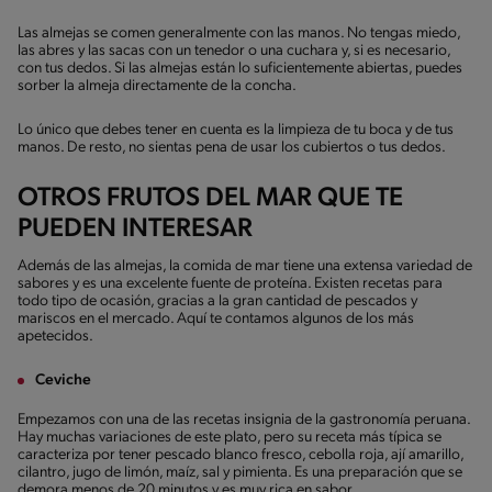
Las almejas se comen generalmente con las manos. No tengas miedo,
las abres y las sacas con un tenedor o una cuchara y, si es necesario,
con tus dedos. Si las almejas están lo suficientemente abiertas, puedes
sorber la almeja directamente de la concha.
Lo único que debes tener en cuenta es la limpieza de tu boca y de tus
manos. De resto, no sientas pena de usar los cubiertos o tus dedos.
OTROS FRUTOS DEL MAR QUE TE
PUEDEN INTERESAR
Además de las almejas, la comida de mar tiene una extensa variedad de
sabores y es una excelente fuente de proteína. Existen recetas para
todo tipo de ocasión, gracias a la gran cantidad de pescados y
mariscos en el mercado. Aquí te contamos algunos de los más
apetecidos.
Ceviche
Empezamos con una de las recetas insignia de la gastronomía peruana.
Hay muchas variaciones de este plato, pero su receta más típica se
caracteriza por tener pescado blanco fresco, cebolla roja, ají amarillo,
cilantro, jugo de limón, maíz, sal y pimienta. Es una preparación que se
demora menos de 20 minutos y es muy rica en sabor.