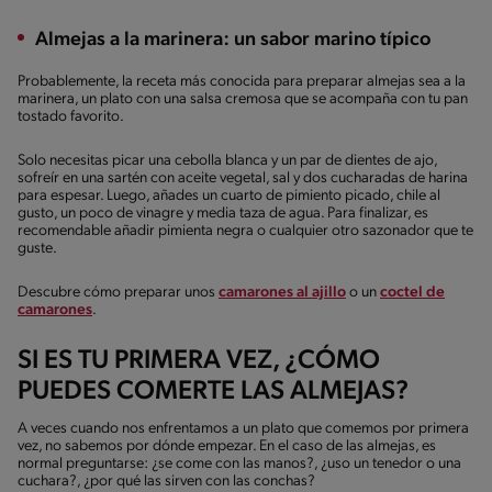
Almejas a la marinera: un sabor marino típico
Probablemente, la receta más conocida para preparar almejas sea a la
marinera, un plato con una salsa cremosa que se acompaña con tu pan
tostado favorito.
Solo necesitas picar una cebolla blanca y un par de dientes de ajo,
sofreír en una sartén con aceite vegetal, sal y dos cucharadas de harina
para espesar. Luego, añades un cuarto de pimiento picado, chile al
gusto, un poco de vinagre y media taza de agua. Para finalizar, es
recomendable añadir pimienta negra o cualquier otro sazonador que te
guste.
Descubre cómo preparar unos
camarones al ajillo
o un
coctel de
camarones
.
SI ES TU PRIMERA VEZ, ¿CÓMO
PUEDES COMERTE LAS ALMEJAS?
A veces cuando nos enfrentamos a un plato que comemos por primera
vez, no sabemos por dónde empezar. En el caso de las almejas, es
normal preguntarse: ¿se come con las manos?, ¿uso un tenedor o una
cuchara?, ¿por qué las sirven con las conchas?