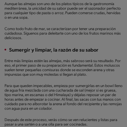
Aunque las almejas son uno de los platos típicos de la gastronomía
mediterránea, la unicidad de su sabor puede ser el sazonador perfecto
para cualquier tipo de pasta o arroz. Pueden comerse crudas, hervidas
o en una sopa.
Como todo fruto de mar, se caracterizan por tener una preparación
cuidadosa. Síguenos para deleitarte con uno de los frutos marinos más
deliciosos.
Sumergir y limpiar, la razón de su sabor
Entre más limpias estén las almejas, más sabroso será su resultado. Por
eso, el primer paso de su preparación es fundamental. Estos moluscos
suelen tener pequeñas comisuras donde se esconden arena y otras
impurezas que son muy molestas si llegan al plato.
Para que queden impecables, empieza por sumergirlas en un bowl lleno
de agua fría mezclada con una cucharada de sal (mejor si es gruesa,
tipo marina, en escamas o del Himalaya) y déjalas reposar un par de
horas antes de empezar a cocinar. Al final, las sacas con tus manos con
cuidado para no alborotar la arena al fondo del recipiente y las remojas
con agua pura en un colador.
Después de este proceso, verás cómo se ven relucientes y listas para
pasar a una sartén o a una olla para ser cocinadas.