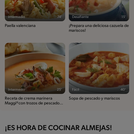
Intermedio
74'
Desafiante
15'
Paella valenciana
¡Prepara una deliciosa cazuela de
mariscos!
Intermedio
25'
Fácil
40'
Receta de crema marinera
Sopa de pescado y mariscos
Maggi®con trozos de pescado
con pan
¡ES HORA DE COCINAR ALMEJAS!