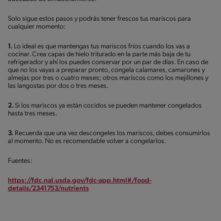
Solo sigue estos pasos y podrás tener frescos tus mariscos para
cualquier momento:
1.
Lo ideal es que mantengas tus mariscos fríos cuando los vas a
cocinar. Crea capas de hielo triturado en la parte más baja de tu
refrigerador y ahí los puedes conservar por un par de días. En caso de
que no los vayas a preparar pronto, congela calamares, camarones y
almejas por tres o cuatro meses; otros mariscos como los mejillones y
las langostas por dos o tres meses.
2.
Si los mariscos ya están cocidos se pueden mantener congelados
hasta tres meses.
3.
Recuerda que una vez descongeles los mariscos, debes consumirlos
al momento. No es recomendable volver a congelarlos.
Fuentes:
https://fdc.nal.usda.gov/fdc-app.html#/food-
details/2341753/nutrients