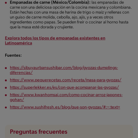
Empanadas de carne (México/Colombia):
las empanadas de
carne son una deliciosa opción en la cocina mexicana y colombiana.
Están hechas con una masa de harina de trigo o maíz y rellenas con
un guiso de carne molida, cebolla, ajo, ajís, y a veces otros
ingredientes como papas. Se pueden freír o cocinar al horno hasta
que la masa esté dorada y crujiente.
Explora todos los tipos de empanadas existentes en
Latinoamérica
Fuentes:
https://sibuyaurbansushibar.com/blog/gyozas-dumplings-
diferencias/
https://www.pequerecetas.com/receta/masa-para-gyozas/
https://superlekker.es/es/con-que-acompanar-las-gyozas/
https://www.kwanhomsai.com/como-cocinar-arroz-japones-
gohan/
https://www.sushifresh.es/blog/que-son-gyozas/#:~:text=
Preguntas frecuentes