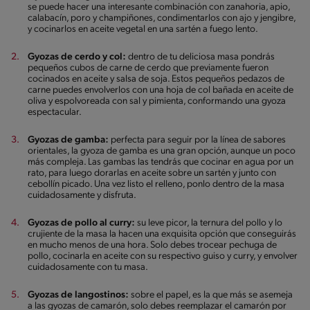
se puede hacer una interesante combinación con zanahoria, apio,
calabacín, poro y champiñones, condimentarlos con ajo y jengibre,
y cocinarlos en aceite vegetal en una sartén a fuego lento.
Gyozas de cerdo y col:
dentro de tu deliciosa masa pondrás
pequeños cubos de carne de cerdo que previamente fueron
cocinados en aceite y salsa de soja. Estos pequeños pedazos de
carne puedes envolverlos con una hoja de col bañada en aceite de
oliva y espolvoreada con sal y pimienta, conformando una gyoza
espectacular.
Gyozas de gamba:
perfecta para seguir por la línea de sabores
orientales, la gyoza de gamba es una gran opción, aunque un poco
más compleja. Las gambas las tendrás que cocinar en agua por un
rato, para luego dorarlas en aceite sobre un sartén y junto con
cebollín picado. Una vez listo el relleno, ponlo dentro de la masa
cuidadosamente y disfruta.
Gyozas de pollo al curry:
su leve picor, la ternura del pollo y lo
crujiente de la masa la hacen una exquisita opción que conseguirás
en mucho menos de una hora. Solo debes trocear pechuga de
pollo, cocinarla en aceite con su respectivo guiso y curry, y envolver
cuidadosamente con tu masa.
Gyozas de langostinos:
sobre el papel, es la que más se asemeja
a las gyozas de camarón, solo debes reemplazar el camarón por