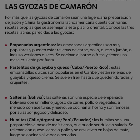
LAS GYOZAS DE CAMARÓN
Por más que las gyozas de camarón sean una legendaria preparación
de Japón y China, la gastronomía latinoamericana cuenta con varias
recetas propias que se asemejan a este platillo oriental. Conoce las tres
recetas latinas parecidas a las gyozas:
Empanadas argentinas:
las empanadas argentinas son muy
populares y pueden estar rellenas de carne, pollo, queso y jamón, o
incluso versiones dulces. Se cocinan al horno o fritas y tienen una
masa crujiente por fuera.
Pastelitos de guayaba y queso (Cuba/Puerto Rico):
estas
empanadillas dulces son populares en el Caribe y están rellenas de
guayaba y queso crema. Se suelen freír hasta que queden doradas y
crujientes.
Salteñas (Bolivia):
las salteñas son una especie de empanada
boliviana con un relleno jugoso de carne, pollo o vegetales, a
menudo con aceitunas y huevo. Se cocinan al horno y son famosas
por su sabor jugoso y delicioso.
Humitas (Chile/Argentina/Perú/Ecuador):
las humitas son una
preparación a base de maíz tierno, que puede ser dulce o salada. Se
rellenan con queso, carne o pollo y se envuelven en hojas de maíz,
luego se cocinan al vapor o hervidas.