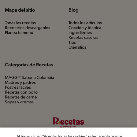
Mapa del sitio
Blog
Todas las recetas
Todos los artículos
Recetarios descargables
Cocción y técnica
Planea tu menú
Ingredientes
Recetas caseras
Tips
Utensílios
Categorias de Recetas
MAGGI® Sabor a Colombia
Madres y padres
Postres fáciles
Recetas con pollo
Recetas de carne
Sopas y cremas
Al hacer clic en “Aceptar todas las cookies”, usted acepta que las