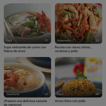
Fácil
32'
Intermedio
35'
Sopa vietnamita de carne con
Receta con raices chinas,
fideos de arroz
verduras y pollo
Desafiante
15'
Fácil
50'
¡Prepara una deliciosa cazuela
Arroz chino con pollo
de mariscos!