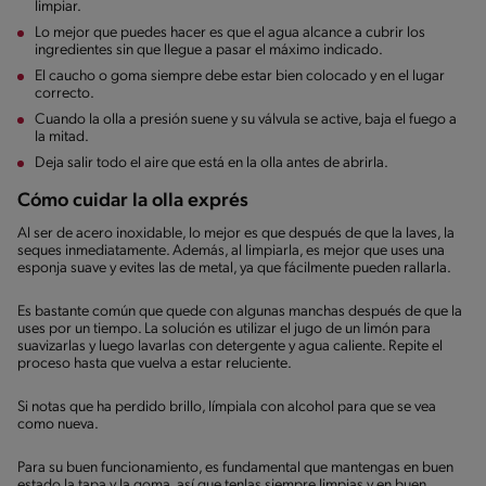
limpiar.
Lo mejor que puedes hacer es que el agua alcance a cubrir los
ingredientes sin que llegue a pasar el máximo indicado.
El caucho o goma siempre debe estar bien colocado y en el lugar
correcto.
Cuando la olla a presión suene y su válvula se active, baja el fuego a
la mitad.
Deja salir todo el aire que está en la olla antes de abrirla.
Cómo cuidar la olla exprés
Al ser de acero inoxidable, lo mejor es que después de que la laves, la
seques inmediatamente. Además, al limpiarla, es mejor que uses una
esponja suave y evites las de metal, ya que fácilmente pueden rallarla.
Es bastante común que quede con algunas manchas después de que la
uses por un tiempo. La solución es utilizar el jugo de un limón para
suavizarlas y luego lavarlas con detergente y agua caliente. Repite el
proceso hasta que vuelva a estar reluciente.
Si notas que ha perdido brillo, límpiala con alcohol para que se vea
como nueva.
Para su buen funcionamiento, es fundamental que mantengas en buen
estado la tapa y la goma, así que tenlas siempre limpias y en buen