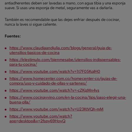
antiadherentes deben ser lavadas a mano, con agua tibia y una esponja
suave. Si usas una esponja de metal, seguramente vas a dañarla.
También es recomendable que las dejes enfriar después de cocinar,
nunca la laves si sigue caliente.
Fuentes:
https://www.claudiaandjulia.com/blogs/general/guia-de-
utensilios-basicos-de-cocina
https://elestimulo.com/bienmesabe/utensilios-indispensables-
para-tu-cocina/
https://www.youtube.com/watch?v=1t7F05KqIH0
https://www.homecenter.com.co/homecenter-co/guias-de-
compra/uso-y-cuidado-de-ollas-y-sartenes/
https://www.youtube.com/watch?v=-cZKjzMn4vs
https://www.cocinayvino.com/en-la-cocina/tips/paso-elegir-una-
buena-olla/
https://www.youtube.com/watch?v=U23KtVQh-mM
https://www.youtube.com/watch?
app=desktop&v=2fspy69HoyQ