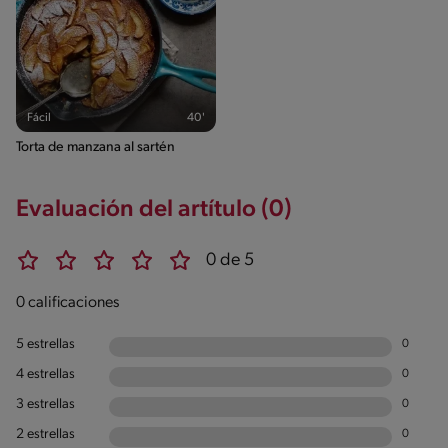
Fácil
40'
Torta de manzana al sartén
Evaluación del artítulo (0)
0 de 5
0 calificaciones
5 estrellas
0
4 estrellas
0
3 estrellas
0
2 estrellas
0