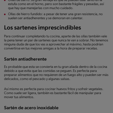
Ollas de barro: su gran ventaja es que se pueden usar tanto en la
estufa como en el horno, pero son bastante frágiles y pesadas, así
que hay que manejarlas con mucho cuidado.
Ollas de hierro fundido: a pesar de tener una gran resistencia, no
suelen ser antiadherentes y se demoran en calentar.
Los sartenes imprescindibles
Para continuar completando tu cocina, aparte de las ollas también vale
la pena tener un par de sartenes que nunca te van a sobrar. No tenemos
ninguna duda de que los vas a aprovechar al máximo, hasta podrían
convertirse en tus mejores amigas a la hora de preparar recetas.
Sartén antiadherente
Es probable que esta se convierta en tu gran aliada dentro de la cocina
debido a que evita que las comidas se peguen. Es perfecta para
preparar alimentos que no requieren de un fuego alto y pueden ser más
delicados, como el pescado y algunas salsas.
Así mismo es perfecta para cocinar huevos fritos y sofreír vegetales.
Como suele ser ligera, también es bastante fácil de manipular para
mover tus alimentos.
Sartén de acero inoxidable