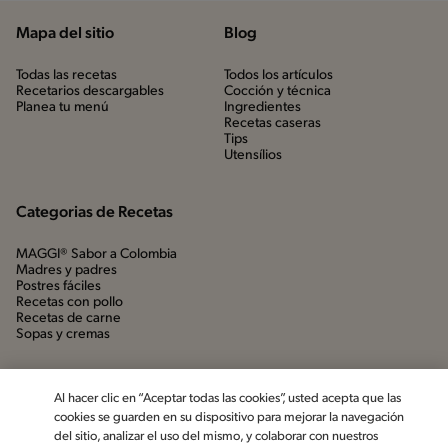
Mapa del sitio
Blog
Todas las recetas
Todos los artículos
Recetarios descargables
Cocción y técnica
Planea tu menú
Ingredientes
Recetas caseras
Tips
Utensílios
Categorias de Recetas
MAGGI® Sabor a Colombia
Madres y padres
Postres fáciles
Recetas con pollo
Recetas de carne
Sopas y cremas
Al hacer clic en “Aceptar todas las cookies”, usted acepta que las
cookies se guarden en su dispositivo para mejorar la navegación
del sitio, analizar el uso del mismo, y colaborar con nuestros