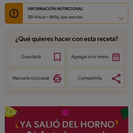
INFORMACIÓN NUTRICIONAL
201.4 kcal = 841kj /por porción
Carbohidratos
0.8 g
¿Qué quieres hacer con esta receta?
Energía
201.4 kcal
Grasas
11.4 g
Fibra
0.1 g
Proteína
22.8 g
Guardarla
Agregar a mi menú
Grasas saturadas
3.2 g
Sodio
302.5 mg
Azúcares
0.3 g
Marcarla cocinada
Compartirla