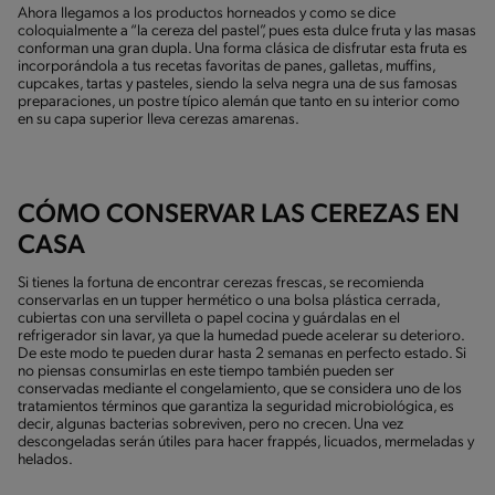
Ahora llegamos a los productos horneados y como se dice
coloquialmente a “la cereza del pastel”, pues esta dulce fruta y las masas
conforman una gran dupla. Una forma clásica de disfrutar esta fruta es
incorporándola a tus recetas favoritas de panes, galletas, muffins,
cupcakes, tartas y pasteles, siendo la selva negra una de sus famosas
preparaciones, un postre típico alemán que tanto en su interior como
en su capa superior lleva cerezas amarenas.
CÓMO CONSERVAR LAS CEREZAS EN
CASA
Si tienes la fortuna de encontrar cerezas frescas, se recomienda
conservarlas en un tupper hermético o una bolsa plástica cerrada,
cubiertas con una servilleta o papel cocina y guárdalas en el
refrigerador sin lavar, ya que la humedad puede acelerar su deterioro.
De este modo te pueden durar hasta 2 semanas en perfecto estado. Si
no piensas consumirlas en este tiempo también pueden ser
conservadas mediante el congelamiento, que se considera uno de los
tratamientos términos que garantiza la seguridad microbiológica, es
decir, algunas bacterias sobreviven, pero no crecen. Una vez
descongeladas serán útiles para hacer frappés, licuados, mermeladas y
helados.