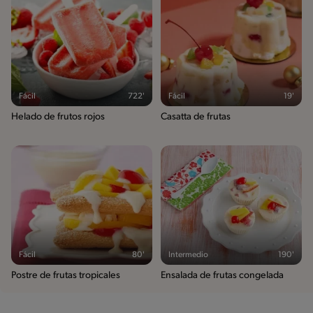
Fácil
722'
Fácil
19'
Helado de frutos rojos
Casatta de frutas
Fácil
80'
Intermedio
190'
Postre de frutas tropicales
Ensalada de frutas congelada