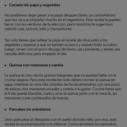
Cazuela de papa y vegetales
No podíamos dejar pasar a la papa desapercibida, un carbohidrato
que nos va a acompañar mucho en el veganismo. Esta receta la puedes
hacer con las verduras de tu elección, pero nosotros te sugerimos
cebolla roja, brócoli, kale y champiñones.
Tan solo tienes que saltear la papa en aceite de oliva junto a los
vegetales y esperar a que se tuesten un poco y saquen todo su sabor.
Luego, sirves con un poco de jugo de limón, sal y pimienta, y tienes una
cazuela deliciosa para empezar el día.
Quinua con manzanas y canela
La quinua es otro de los granos integrales que no pueden faltar en la
cocina vegana. Para esta receta tan solo debes cocinar la quinua en
agua, mientras en otra olla calientas leche de almendras con una pizca
de azúcar, dos manzanas picadas y canela a tu gusto. Cocina hasta que
la fruta quede blandita, cuela y sirve la quinua junto con la mezcla, las
manzanas y una cucharadita de nueces.
Pancakes de arándanos
Unos pancakes al desayuno son el sueño de todo niño; por eso, esta
receta te va a transportar a tu infancia. Como en todos los pancakes,