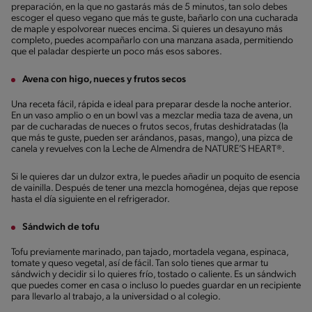
preparación, en la que no gastarás más de 5 minutos, tan solo debes
escoger el queso vegano que más te guste, bañarlo con una cucharada
de maple y espolvorear nueces encima. Si quieres un desayuno más
completo, puedes acompañarlo con una manzana asada, permitiendo
que el paladar despierte un poco más esos sabores.
Avena con higo, nueces y frutos secos
Una receta fácil, rápida e ideal para preparar desde la noche anterior.
En un vaso amplio o en un bowl vas a mezclar media taza de avena, un
par de cucharadas de nueces o frutos secos, frutas deshidratadas (la
que más te guste, pueden ser arándanos, pasas, mango), una pizca de
canela y revuelves con la Leche de Almendra de NATURE’S HEART®.
Si le quieres dar un dulzor extra, le puedes añadir un poquito de esencia
de vainilla. Después de tener una mezcla homogénea, dejas que repose
hasta el día siguiente en el refrigerador.
Sándwich de tofu
Tofu previamente marinado, pan tajado, mortadela vegana, espinaca,
tomate y queso vegetal, así de fácil. Tan solo tienes que armar tu
sándwich y decidir si lo quieres frío, tostado o caliente. Es un sándwich
que puedes comer en casa o incluso lo puedes guardar en un recipiente
para llevarlo al trabajo, a la universidad o al colegio.