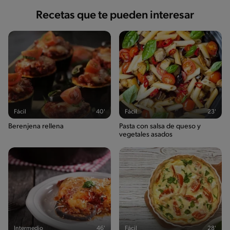
Recetas que te pueden interesar
Fácil
40'
Fácil
23'
Berenjena rellena
Pasta con salsa de queso y
vegetales asados
Intermedio
46'
Fácil
28'