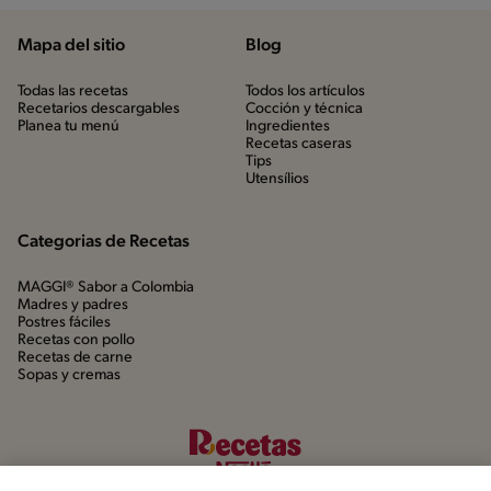
Mapa del sitio
Blog
Todas las recetas
Todos los artículos
Recetarios descargables
Cocción y técnica
Planea tu menú
Ingredientes
Recetas caseras
Tips
Utensílios
Categorias de Recetas
MAGGI® Sabor a Colombia
Madres y padres
Postres fáciles
Recetas con pollo
Recetas de carne
Sopas y cremas