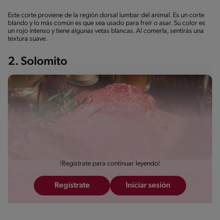
Este corte proviene de la región dorsal lumbar del animal. Es un corte
blando y lo más común es que sea usado para freír o asar. Su color es
un rojo intenso y tiene algunas vetas blancas. Al comerla, sentirás una
textura suave.
2. Solomito
!Registrate para continuar leyendo!
Es un corte de carne fino que es extraído justo debajo del solomo. Es
decir, proviene también del dorsal del bovino, pero de la parte interna.
Registrate
Iniciar sesión
Para reconocerlo en la carnicería, es un corte cónico, con un color
intenso, siendo muy magro.