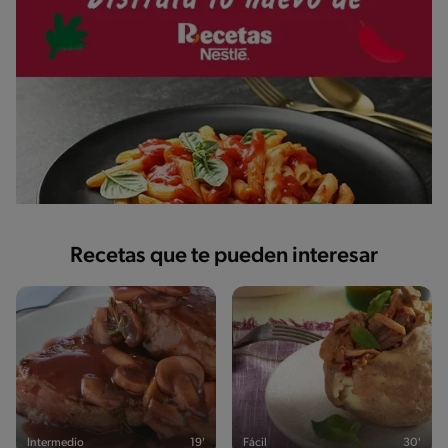
Recetas que te pueden interesar
Intermedio
19'
Fácil
30'