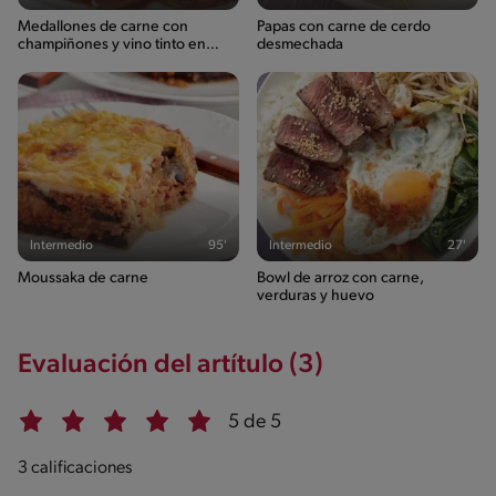
Medallones de carne con
Papas con carne de cerdo
champiñones y vino tinto en
desmechada
salsa
Intermedio
95'
Intermedio
27'
Moussaka de carne
Bowl de arroz con carne,
verduras y huevo
Evaluación del artítulo (3)
5 de 5
3 calificaciones