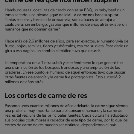
carne de res que nos hacen suspirar
Hamburguesas, costillitas de cerdo con salsa BBQ, un baby beef o un
lomo saltado, una picada, ¡qué delicia! La carne nos hace suspirar.
Tantas recetas y formas de prepararla, son capaces de antojar a
cualquiera; sin embargo, ¿sabías que millones de años atrás existieron
humanos que no comían carne?
Hace más de 2.6 millones de años, para ser exactos, el humano vivía de
frutas, hojas, semillas, flores y tubérculos, esa era su dieta. Para darle un
giro a esa página, un cambio climático tuvo que ocurrir.
La temperatura de la Tierra subió y este fenómeno lo que generó fue
una disminución de los bosques frondosos y una ampliación de las
praderas. En ese punto, el humano de aquel entonces tuvo que buscar
otras fuentes de energía y la carne fue protagonista. Esto sucedió 2
millones de años atrás.
Los cortes de carne de res
Pasando unos cuantos millones de años adelante, la carne sigue siendo
una proteína muy importante para el consumo humano y la carne de
res, es tal vez, una de las principales fuentes. Cada cultura ha adoptado
sus propias costumbres alrededor de este tipo de carne, por lo que los
cortes de carne de res pueden ser distintos, dependiendo el país.