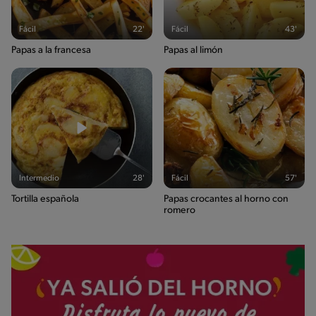
Fácil
22'
Fácil
43'
Papas a la francesa
Papas al limón
Intermedio
28'
Fácil
57'
Tortilla española
Papas crocantes al horno con
romero