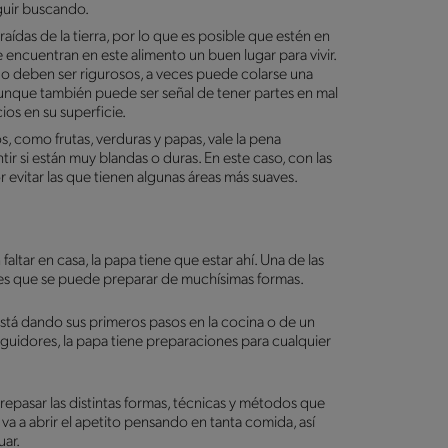
guir buscando.
aídas de la tierra, por lo que es posible que estén en
ncuentran en este alimento un buen lugar para vivir.
o deben ser rigurosos, a veces puede colarse una
aunque también puede ser señal de tener partes en mal
ios en su superficie.
, como frutas, verduras y papas, vale la pena
ir si están muy blandas o duras. En este caso, con las
 evitar las que tienen algunas áreas más suaves.
ltar en casa, la papa tiene que estar ahí. Una de las
, es que se puede preparar de muchísimas formas.
stá dando sus primeros pasos en la cocina o de un
guidores, la papa tiene preparaciones para cualquier
epasar las distintas formas, técnicas y métodos que
a a abrir el apetito pensando en tanta comida, así
uar.