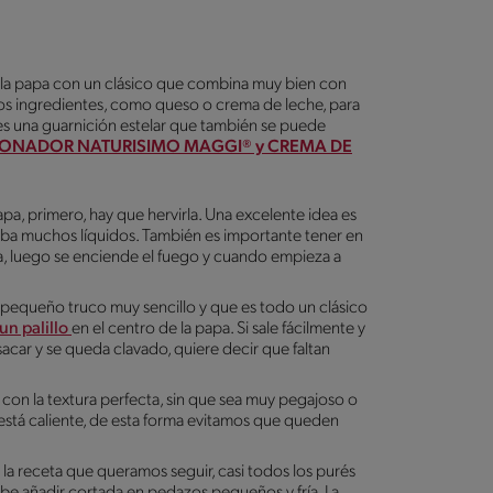
 la papa con un clásico que combina muy bien con
os ingredientes, como queso o crema de leche, para
, es una guarnición estelar que también se puede
 SAZONADOR NATURISIMO MAGGI® y CREMA DE
pa, primero, hay que hervirla. Una excelente idea es
bsorba muchos líquidos. También es importante tener en
ía, luego se enciende el fuego y cuando empieza a
 pequeño truco muy sencillo y que es todo un clásico
 un palillo
en el centro de la papa. Si sale fácilmente y
 sacar y se queda clavado, quiere decir que faltan
 con la textura perfecta, sin que sea muy pegajoso o
stá caliente, de esta forma evitamos que queden
 receta que queramos seguir, casi todos los purés
ebe añadir cortada en pedazos pequeños y fría. La