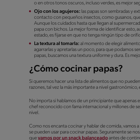
o en otros tonos oscuros, incluso verdes, es mejor se
Ojo con los agujeros:
las papas son sembradas y extr
contacto con pequeños insectos, como gusanos, que e
Aunque los cuidados hasta que llegan al supermercad
papa con bichos. La mejor forma de identificar esto, 
estado, es fijarse en que no tenga ningún tipo de orific
La textura al tomarla:
al momento de elegir alimentos
agarrarlas y apretarlas un poco, para que podamos sent
papas, buscamos una textura uniforme y dura. Es mejor
¿Cómo cocinar papas?
Si queremos hacer una lista de alimentos que no pueden fa
razones, tal vez la más importante a nivel gastronómico
No importa si hablamos de un principiante que apenas e
chef reconocido con fama internacional y millones de se
nivel.
Como nos encanta cocinar y hablar de comida, vamos a r
se pueden usar para cocinar papas. Seguramente se nos v
que
vamos por un snack balanceado
antes de contin