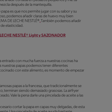
mezcla después de la mantequilla.
e papa es que nos permite jugar con su sabor y su
joso, podemos añadir claras de huevo muy bien
 CREMA DE LECHE NESTLÉ®
.
También podemos añadir
de elasticidad.
 LECHE NESTLÉ® Light y SAZONADOR
a entrado con mucha fuerza a nuestras cocinas ha
s nuestras papas podemos tener diferentes
 has cocinado con este alimento, es momento de empezar
 famosas papas a la francesa, que tradicionalmente se
co, terminan siendo demasiado grasosas. La airfryer
ceado. Vale la pena darle una pincelada de aceite a las
ecesario cortar la papa en capas muy delgadas, de esta
ente. Una pincelada de aceite ayuda bastante.