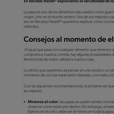
En Recetas Nestlé® exploramos la versatilidad de l
La papa es uno de los alimentos más usados como guarn
origen, sino en el mundo entero. Una de sus mejores cu
eso en Recetas Nestlé® queremos explicar cómo cocina
métodos.
Consejos al momento de el
Al igual que pasa con cualquier alimento que tenemos q
compramos nuestra comida, hay algunas propiedades de 
llevarnos las de mejor calidad a nuestra casa.
Lo último que queremos es pensar en una receta o un pl
momento de cocinar estas estén dañadas, con malos olo
Con las siguientes recomendaciones, la próxima vez que
las mejores.
Miremos el color:
las papas se suelen vender, normal
observar cómo están por dentro. Sin embargo, el exte
fijarnos en el color, debe ser el mismo en toda la pap