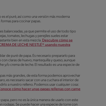
 es el puré, así como una versión más moderna
s formas para cocinar papas.
nes balanceadas, ya que permite el uso de todo tipo
jas, tomates, lechugas y perejiles sueles estar
astante bien en esta mezcla.
Descubre cómo se
 y CREMA DE LECHE NESTLÉ® usando nuestra
blar de puré de papa. Es necesario prepararlo para
o con claras de huevo, mantequilla y queso, aunque
che y/o crema de leche. El resultado es una especie de
 papas más grandes, de esta forma podemos aprovechar
aro, es necesario sacar con una cuchara el interior de
dirlo a nuestro relleno. Podemos usar cualquier cosa:
onoce cómo hacer unas papas rellenas con carne
 papa, pero no es la única manera de usarlo con este
en rodajas. Se puede hacer una especie de torre con