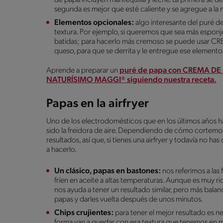
segunda es mejor que esté caliente y se agregue a la 
Elementos opcionales:
algo interesante del puré d
textura. Por ejemplo, si queremos que sea más espon
batidas; para hacerlo más cremoso se puede usar
queso, para que se derrita y le entregue ese elemento 
Aprende a preparar un
puré de papa con CREMA DE
NATURÍSIMO MAGGI® siguiendo nuestra receta.
Papas en la airfryer
Uno de los electrodomésticos que en los últimos años h
sido la freidora de aire. Dependiendo de cómo cortemo
resultados, así que, si tienes una airfryer y todavía no
a hacerlo.
Un clásico, papas en bastones:
nos referimos a las
fríen en aceite a altas temperaturas. Aunque es muy ri
nos ayuda a tener un resultado similar, pero más balan
papas y darles vuelta después de unos minutos.
Chips crujientes:
para tener el mejor resultado es n
forma van a quedar con esa textura que tenemos en m