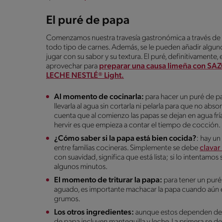
El puré de papa
Comenzamos nuestra travesía gastronómica a través de
todo tipo de carnes. Además, se le pueden añadir algun
jugar con su sabor y su textura. El puré, definitivamente
aprovechar para
preparar una causa limeña con
LECHE NESTLÉ® Light.
Al momento de cocinarla:
para hacer un puré de pa
llevarla al agua sin cortarla ni pelarla para que no a
cuenta que al comienzo las papas se dejan en agua fr
hervir es que empieza a contar el tiempo de cocción.
¿Cómo saber si la papa está bien cocida?
: hay un
entre familias cocineras. Simplemente se debe
clavar
con suavidad, significa que está lista; si lo intentamos
algunos minutos.
El momento de triturar la papa:
para tener un puré
aguado, es importante machacar la papa cuando aún e
grumos.
Los otros ingredientes:
aunque estos dependen de la
de papa incluyen mantequilla y leche. La primera se d