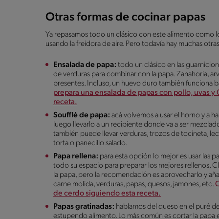
Otras formas de cocinar papas
Ya repasamos todo un clásico con este alimento como lo
usando la freidora de aire. Pero todavía hay muchas otra
Ensalada de papa:
todo un clásico en las guarnicio
de verduras para combinar con la papa. Zanahoria, arve
presentes. Incluso, un huevo duro también funciona b
prepara una ensalada de papas con pollo, uvas
receta.
Soufflé de papa:
acá volvemos a usar el horno y a ha
luego llevarlo a un recipiente donde va a ser mezclad
también puede llevar verduras, trozos de tocineta, le
torta o panecillo salado.
Papa rellena:
para esta opción lo mejor es usar las
todo su espacio para preparar los mejores rellenos. Cl
la papa, pero la recomendación es aprovecharlo y aña
carne molida, verduras, papas, quesos, jamones, etc.
C
de cerdo siguiendo esta receta.
Papas gratinadas:
hablamos del queso en el puré de
estupendo alimento. Lo más común es cortar la papa 