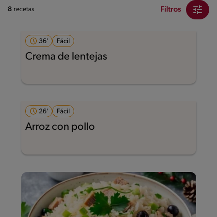
Filtros
8
recetas
36'
Fácil
Crema de lentejas
26'
Fácil
Arroz con pollo