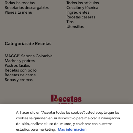
Todas las recetas
Todos los artículos
Recetarios descargables
Cocción y técnica
Planea tu menú
Ingredientes
Recetas caseras
Tips
Utensílios
Categorias de Recetas
MAGGI® Sabor a Colombia
Madres y padres
Postres fáciles
Recetas con pollo
Recetas de carne
Sopas y cremas
Al hacer clic en “Aceptar todas las cookies”, usted acepta que las
cookies se guarden en su dispositivo para mejorar la navegación
del sitio, analizar el uso del mismo, y colaborar con nuestros
estudios para marketing.
Más información