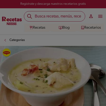
Registrate y descarga nuestros recetarios gratis
Recetas
Blog
Recetarios
Categorías