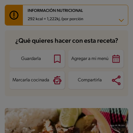
INFORMACIÓN NUTRICIONAL
292 kcal = 1,222kj /por porción
Carbohidratos
21.9 g
¿Qué quieres hacer con esta receta?
Energía
292 kcal
Grasas
10.1 g
Fibra
2.4 g
Proteína
26.5 g
Guardarla
Agregar a mi menú
Grasas saturadas
4.4 g
Sodio
571.8 mg
Azúcares
2.4 g
Marcarla cocinada
Compartirla