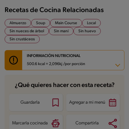
Recetas de Cocina Relacionadas
Almuerzo
Soup
Main Course
Local
Sin nueces de árbol
Sin maní
Sin huevo
Sin crustáceos
INFORMACIÓN NUTRICIONAL
500.6 kcal = 2,096kj /por porción
Carbohidratos
59.6 g
¿Qué quieres hacer con esta receta?
Energía
500.6 kcal
Grasas
11.3 g
Fibra
5.2 g
Proteína
37.9 g
Guardarla
Agregar a mi menú
Grasas saturadas
4.2 g
Sodio
987.7 mg
Azúcares
0.5 g
Marcarla cocinada
Compartirla