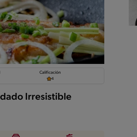
d
Calificación
4
ado Irresistible