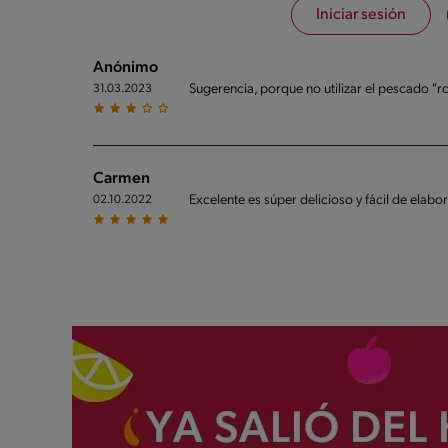
Iniciar sesión
Azúcares
0g / %
Sodio
531g / 0%
Anónimo
Salt
Sugerencia, porque no utilizar el pescado "r
31.03.2023
1.3g / %
Carmen
Excelente es súper delicioso y fácil de ela
02.10.2022