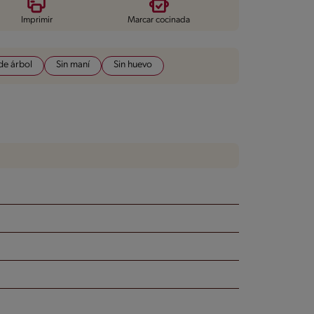
Imprimir
Marcar cocinada
de árbol
Sin maní
Sin huevo