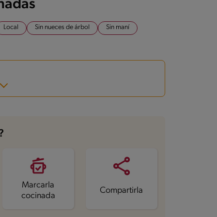
onadas
Local
Sin nueces de árbol
Sin maní
?
Marcarla
Compartirla
cocinada