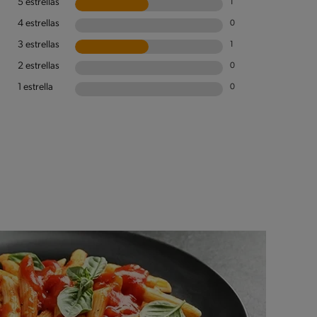
5 estrellas
1
4 estrellas
0
3 estrellas
1
2 estrellas
0
1 estrella
0