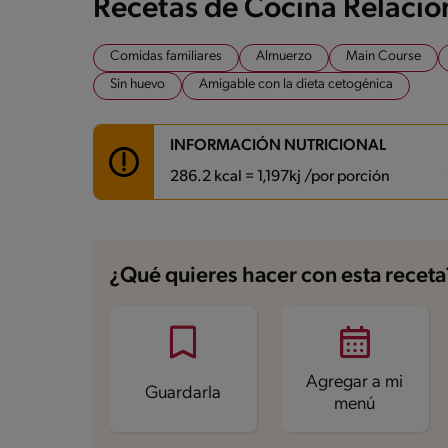
Recetas de Cocina Relaci
Comidas familiares
Almuerzo
Main Course
Sin huevo
Amigable con la dieta cetogénica
INFORMACIÓN NUTRICIONAL
286.2 kcal = 1,197kj /por porción
Carbohidratos
0.9 g
Energía
286.2 kcal
¿Qué quieres hacer con esta receta
Grasas
7 g
Fibra
0.2 g
Proteína
51.5 g
Grasas saturadas
1.1 g
Sodio
531.3 mg
Azúcares
0.3 g
Agregar a mi
Guardarla
menú