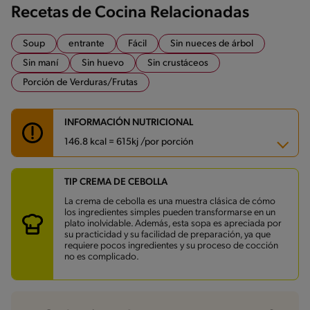
Recetas de Cocina Relacionadas
Soup
entrante
Fácil
Sin nueces de árbol
Sin maní
Sin huevo
Sin crustáceos
Porción de Verduras/Frutas
INFORMACIÓN NUTRICIONAL
146.8 kcal = 615kj /por porción
TIP CREMA DE CEBOLLA
Carbohidratos
20.4 g
Energía
146.8 kcal
La crema de cebolla es una muestra clásica de cómo
Grasas
6.1 g
los ingredientes simples pueden transformarse en un
Fibra
2.2 g
plato inolvidable. Además, esta sopa es apreciada por
Proteína
3.5 g
su practicidad y su facilidad de preparación, ya que
Grasas saturadas
1.8 g
requiere pocos ingredientes y su proceso de cocción
Sodio
416.5 mg
no es complicado.
Azúcares
8.4 g