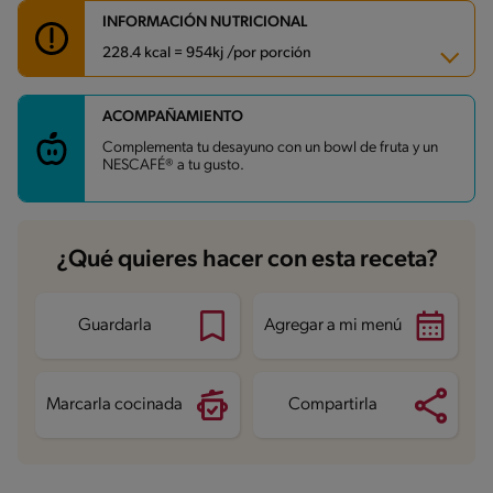
INFORMACIÓN NUTRICIONAL
228.4 kcal = 954kj /por porción
ACOMPAÑAMIENTO
Carbohidratos
15.4 g
Energía
228.4 kcal
Complementa tu desayuno con un bowl de fruta y un
Grasas
15.7 g
NESCAFÉ® a tu gusto.
Fibra
0.8 g
Proteína
6.5 g
Grasas saturadas
5.1 g
Sodio
235.6 mg
Azúcares
0.8 g
¿Qué quieres hacer con esta receta?
Guardarla
Agregar a mi menú
Marcarla cocinada
Compartirla