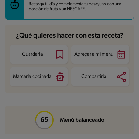
Energía
348.9 kcal
Recarga tu día y complementa tu desayuno con una
Grasas
18.5 g
porción de fruta y un NESCAFÉ.
Fibra
4 g
Proteína
10.2 g
Grasas saturadas
5.2 g
Sodio
302.5 mg
Azúcares
11.6 g
¿Qué quieres hacer con esta receta?
Guardarla
Agregar a mi menú
Marcarla cocinada
Compartirla
Menú balanceado