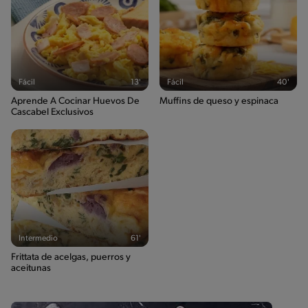
302g / 0%
Salt
0.7g / %
Fácil
13'
Fácil
40'
Aprende A Cocinar Huevos De
Muffins de queso y espinaca
Cascabel Exclusivos
Intermedio
61'
Frittata de acelgas, puerros y
aceitunas