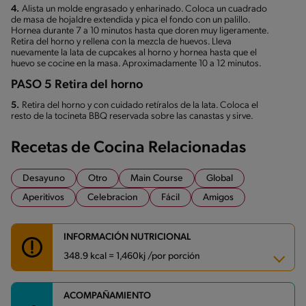
4.
Alista un molde engrasado y enharinado. Coloca un cuadrado
de masa de hojaldre extendida y pica el fondo con un palillo.
Hornea durante 7 a 10 minutos hasta que doren muy ligeramente.
Retira del horno y rellena con la mezcla de huevos. Lleva
nuevamente la lata de cupcakes al horno y hornea hasta que el
huevo se cocine en la masa. Aproximadamente 10 a 12 minutos.
PASO 5 Retira del horno
5.
Retira del horno y con cuidado retíralos de la lata. Coloca el
resto de la tocineta BBQ reservada sobre las canastas y sirve.
Recetas de Cocina Relacionadas
Desayuno
Otro
Main Course
Global
Aperitivos
Celebracion
Fácil
Amigos
INFORMACIÓN NUTRICIONAL
348.9 kcal = 1,460kj /por porción
ACOMPAÑAMIENTO
Carbohidratos
36.5 g