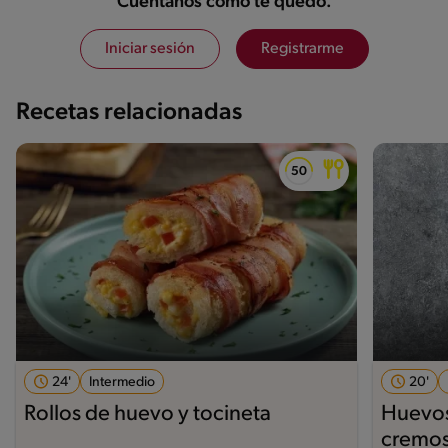
Cuéntanos cómo te quedó.
Iniciar sesión
Registrarme
Recetas relacionadas
24'
Intermedio
20'
Rollos de huevo y tocineta
Huevos
cremos