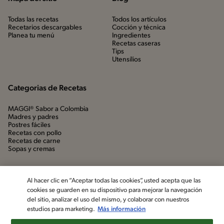
Todas las recetas
Todos los artículos
Recetarios descargables
Cocción y técnica
Planea tu menú
Ingredientes
Recetas caseras
Tips
Utensílios
Categorias de Recetas
MAGGI® Sabor a Colombia
Madres y padres
Postres fáciles
Recetas con pollo
Recetas de carne
Sopas y cremas
Al hacer clic en “Aceptar todas las cookies”, usted acepta que las
cookies se guarden en su dispositivo para mejorar la navegación
del sitio, analizar el uso del mismo, y colaborar con nuestros
estudios para marketing.
Más información