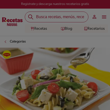
Registrate y descarga nuestros recetarios gratis
Recetas
Blog
Recetarios
Categorías