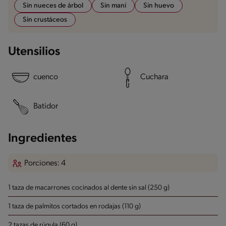
Sin nueces de árbol
Sin maní
Sin huevo
Sin crustáceos
Utensilios
cuenco
Cuchara
Batidor
Ingredientes
Porciones: 4
1 taza de macarrones cocinados al dente sin sal (250 g)
1 taza de palmitos cortados en rodajas (110 g)
2 tazas de rúgula (60 g)