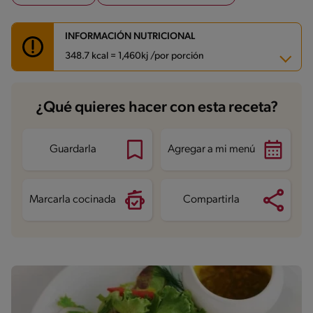
INFORMACIÓN NUTRICIONAL
348.7 kcal = 1,460kj /por porción
Carbohidratos
55.4 g
¿Qué quieres hacer con esta receta?
Energía
348.7 kcal
Grasas
8.8 g
Fibra
4.5 g
Proteína
10.6 g
Guardarla
Agregar a mi menú
Grasas saturadas
1.4 g
Sodio
608.3 mg
Azúcares
5 g
Marcarla cocinada
Compartirla