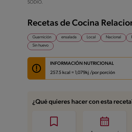
SODIO.
Recetas de Cocina Relaci
Guarnición
ensalada
Local
Nacional
Sin huevo
INFORMACIÓN NUTRICIONAL
257.5 kcal = 1,079kj /por porción
Carbohidratos
24.2 g
Energía
257.5 kcal
¿Qué quieres hacer con esta receta
Grasas
15.2 g
Fibra
4.4 g
Proteína
3.4 g
Grasas saturadas
2.3 g
Sodio
841.9 mg