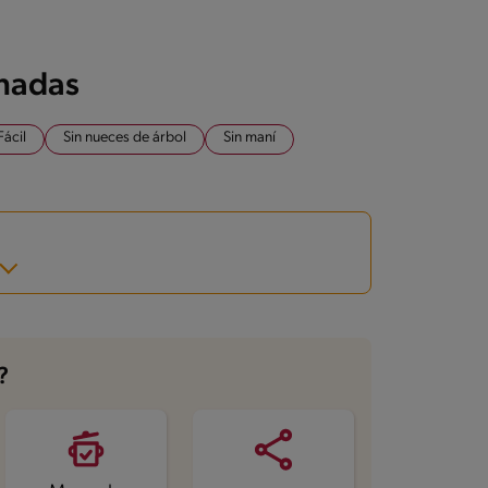
onadas
Fácil
Sin nueces de árbol
Sin maní
?