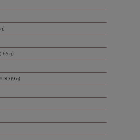
 g)
(165 g)
DO (9 g)