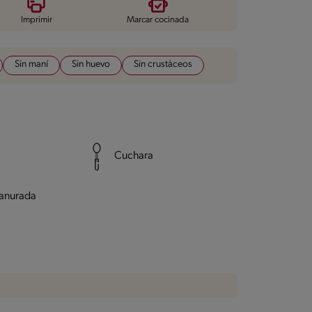
Imprimir
Marcar cocinada
Sin maní
Sin huevo
Sin crustáceos
Cuchara
anurada