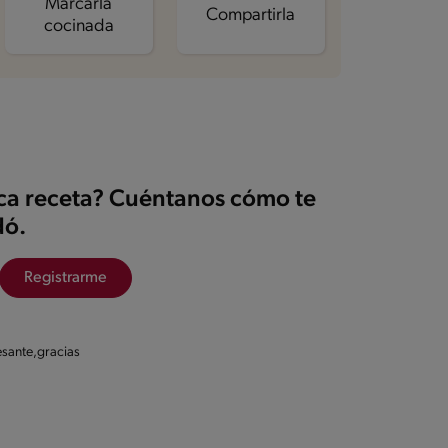
Marcarla
Compartirla
cocinada
ica receta? Cuéntanos cómo te
ó.
Registrarme
esante,gracias