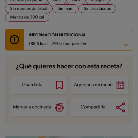
Comida pequeña
Otro
Fácil
Amigos
Sin nueces de árbol
Sin maní
Sin crustáceos
Menos de 300 cal
INFORMACIÓN NUTRICIONAL
188.5 kcal = 791kj /por porción
Carbohidratos
24.2 g
¿Qué quieres hacer con esta receta?
Energía
188.5 kcal
Grasas
10.5 g
Fibra
2.9 g
Proteína
2 g
Guardarla
Agregar a mi menú
Grasas saturadas
2 g
Sodio
413 mg
Azúcares
10.1 g
Marcarla cocinada
Compartirla