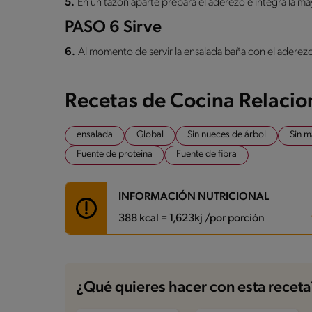
5.
En un tazón aparte prepara el aderezo e integra l
PASO 6 Sirve
6.
Al momento de servir la ensalada baña con el aderezo
Recetas de Cocina Relaci
ensalada
Global
Sin nueces de árbol
Sin m
Fuente de proteina
Fuente de fibra
INFORMACIÓN NUTRICIONAL
388 kcal = 1,623kj /por porción
Carbohidratos
28.2 g
Energía
388 kcal
¿Qué quieres hacer con esta receta
Grasas
16.3 g
Fibra
7.4 g