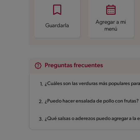
Proteína
36.2 g
Grasas saturadas
3.6 g
Sodio
524.2 mg
Azúcares
17.8 g
Agregar a mi
Guardarla
menú
Preguntas frecuentes
¿Cuáles son las verduras más populares para
¿Puedo hacer ensalada de pollo con frutas?
¿Qué salsas o aderezos puedo agregar a la 