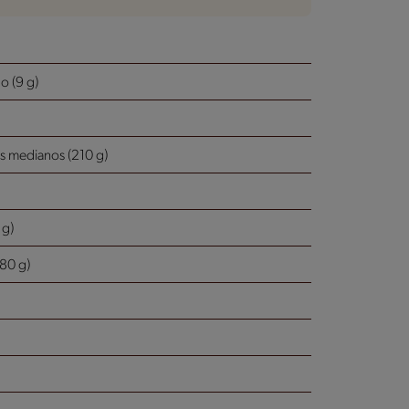
 (9 g)
s medianos (210 g)
 g)
180 g)