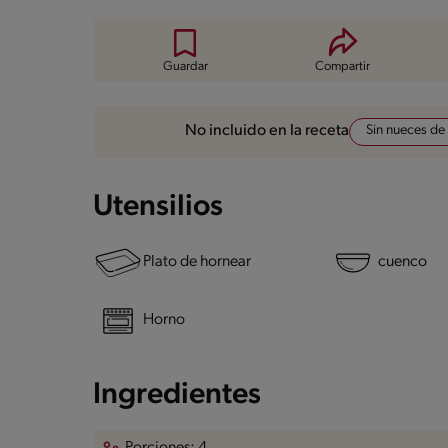
Guardar
Compartir
Sin nueces de
No incluido en la receta
Utensilios
Plato de hornear
cuenco
Horno
Ingredientes
Porciones: 4