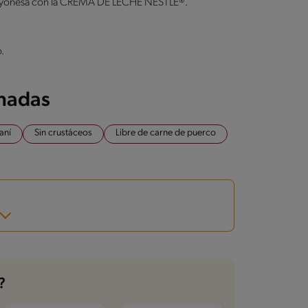
a mayonesa con la CREMA DE LECHE NESTLÉ®.
.
onadas
aní
Sin crustáceos
Libre de carne de puerco
?