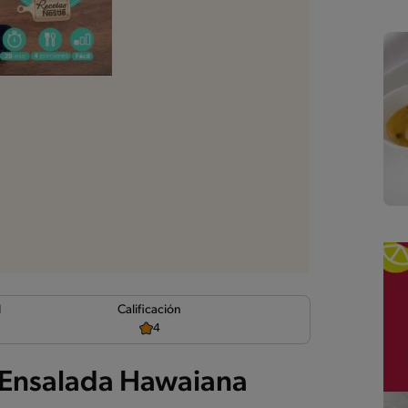
d
Calificación
4
a Ensalada Hawaiana