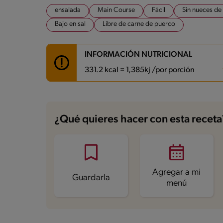
ensalada
Main Course
Fácil
Sin nueces de
Bajo en sal
Libre de carne de puerco
INFORMACIÓN NUTRICIONAL
331.2 kcal = 1,385kj /por porción
Carbohidratos
15.7 g
Energía
331.2 kcal
¿Qué quieres hacer con esta receta
Grasas
17.8 g
Fibra
3.5 g
Proteína
27.2 g
Grasas saturadas
3.8 g
Sodio
335.3 mg
Azúcares
10.4 g
Agregar a mi
Guardarla
menú