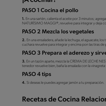
¡A cocinar!
PASO 1 Cocina el pollo
1.
En una sartén, calienta el aceite por 3 minutos; agre
NATURÍSIMO MAGGI®, revuelve para integrar y deja coci
PASO 2 Mezcla los vegetales
2.
En una ensaladera, añade la lechuga, el aguacate, los 
cuchara revuelve para integrar y encima pon las tiras de 
PASO 3 Prepara el aderezo y sirv
3.
En un tazón aparte, mezcla la CREMA DE LECHE NESTLÉ
tenedor revuelve bien, baña la ensalada con la vinagreta 
PASO 4 tips
4.
Si deseas le puedes agregar jamón a tu preparación.
Recetas de Cocina Relaci