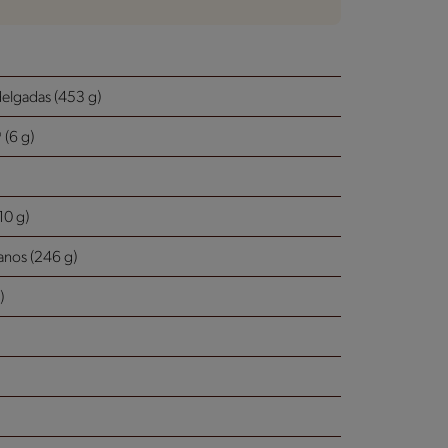
 delgadas (453 g)
(6 g)
10 g)
ianos (246 g)
)