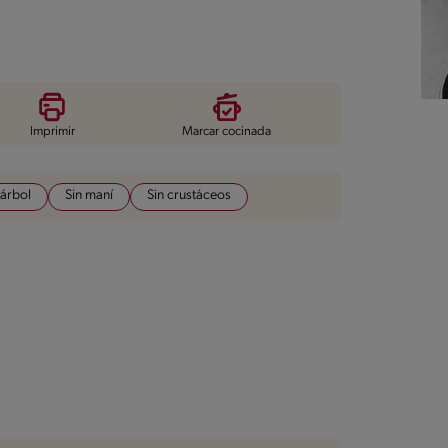
Imprimir
Marcar cocinada
 árbol
Sin maní
Sin crustáceos