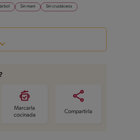
 árbol
Sin maní
Sin crustáceos
?
Marcarla
Compartirla
cocinada