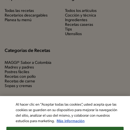
Todas las recetas
Todos los artículos
Recetarios descargables
Cocción y técnica
Planea tu menú
Ingredientes
Recetas caseras
Tips
Utensílios
Categorias de Recetas
MAGGI® Sabor a Colombia
Madres y padres
Postres fáciles
Recetas con pollo
Recetas de carne
Sopas y cremas
Al hacer clic en “Aceptar todas las cookies”, usted acepta que las
cookies se guarden en su dispositivo para mejorar la navegación
del sitio, analizar el uso del mismo, y colaborar con nuestros
estudios para marketing.
Más información