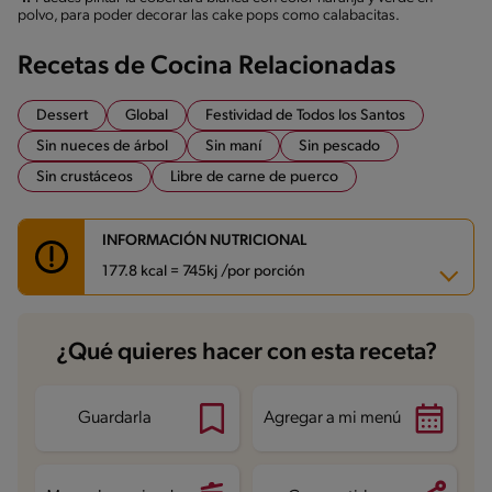
polvo, para poder decorar las cake pops como calabacitas.
Recetas de Cocina Relacionadas
Dessert
Global
Festividad de Todos los Santos
Sin nueces de árbol
Sin maní
Sin pescado
Sin crustáceos
Libre de carne de puerco
INFORMACIÓN NUTRICIONAL
177.8 kcal = 745kj /por porción
Carbohidratos
22.8 g
¿Qué quieres hacer con esta receta?
Energía
177.8 kcal
Grasas
8.5 g
Fibra
0.6 g
Proteína
2.8 g
Guardarla
Agregar a mi menú
Grasas saturadas
3.5 g
Sodio
98.5 mg
Azúcares
15.5 g