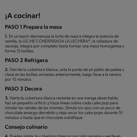
¡A cocinar!
PASO 1 Prepara la masa
1.
En un tazón desmenuza la torta de nuez e integra la esencia de
vainilla, la LECHE CONDENSADA LA LECHERA®, la ralladura de
naranja, integra por completo hasta formar una masa homogénea y
forma 12 bolitas.
PASO 2 Refrigera
2.
Derrite la cobertura blanca, unta la punta de un palito de paleta y
clava en las bolitas armadas anteriormente, luego lleva a la nevera
por 15 minutos.
PASO 3 Decora
3.
Vierte la cobertura blanca restante en una manga desechable,
haz un pequeño orificio y traza líneas sobre cada cake pop para
simular las vendas de las momias. Simula los ojos con un poco de
chocolate amargo derretido y deja secar los cake pops durante 10
minutos o hasta que el chocolate solidifique.
Consejo culinario
4.
Puedes pintar la cobertura blanca con color naranja y verde en