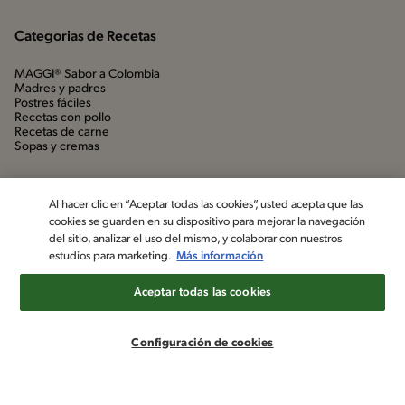
Categorias de Recetas
MAGGI® Sabor a Colombia
Madres y padres
Postres fáciles
Recetas con pollo
Recetas de carne
Sopas y cremas
Al hacer clic en “Aceptar todas las cookies”, usted acepta que las
cookies se guarden en su dispositivo para mejorar la navegación
del sitio, analizar el uso del mismo, y colaborar con nuestros
estudios para marketing.
Más información
Aceptar todas las cookies
©2022, Nestlé. Marcas registradas por Société dels Produits Nestlé,
S.A. Vevey (Suiza)
Configuración de cookies
Aviso de privacidad
Política de datos personales
Términos y condiciones
Configuración de cookies