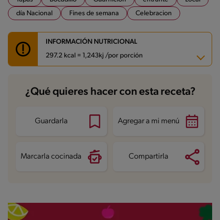
día Nacional
Fines de semana
Celebracion
INFORMACIÓN NUTRICIONAL
297.2 kcal = 1,243kj /por porción
Carbohidratos
40.7 g
¿Qué quieres hacer con esta receta?
Energía
297.2 kcal
Grasas
9.4 g
Fibra
2.5 g
Proteína
11.9 g
Guardarla
Agregar a mi menú
Grasas saturadas
2.9 g
Sodio
364.3 mg
Azúcares
3.7 g
Marcarla cocinada
Compartirla