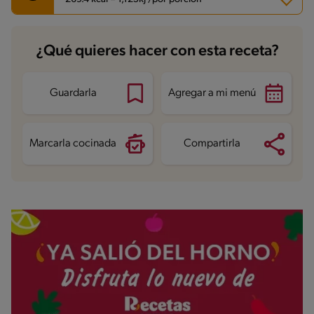
Carbohidratos
17.7 g
¿Qué quieres hacer con esta receta?
Energía
269.4 kcal
Grasas
9 g
Fibra
1.5 g
Proteína
27.6 g
Guardarla
Agregar a mi menú
Grasas saturadas
1.7 g
Sodio
439.6 mg
Azúcares
1.6 g
Marcarla cocinada
Compartirla