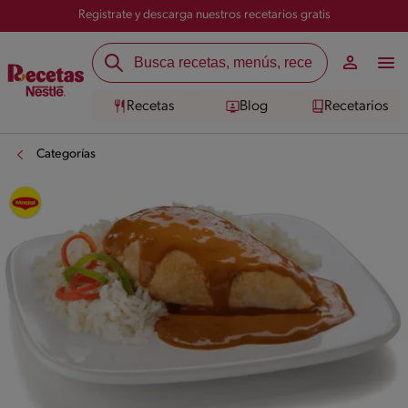
Registrate y descarga nuestros recetarios gratis
Recetas
Blog
Recetarios
Categorías