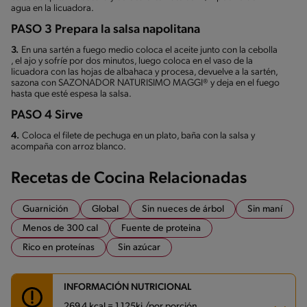
agua en la licuadora.
PASO 3 Prepara la salsa napolitana
3.
En una sartén a fuego medio coloca el aceite junto con la cebolla
, el ajo y sofríe por dos minutos, luego coloca en el vaso de la
licuadora con las hojas de albahaca y procesa, devuelve a la sartén,
sazona con SAZONADOR NATURISIMO MAGGI® y deja en el fuego
hasta que esté espesa la salsa.
PASO 4 Sirve
4.
Coloca el filete de pechuga en un plato, baña con la salsa y
acompaña con arroz blanco.
Recetas de Cocina Relacionadas
Guarnición
Global
Sin nueces de árbol
Sin maní
Menos de 300 cal
Fuente de proteina
Rico en proteínas
Sin azúcar
INFORMACIÓN NUTRICIONAL
269.4 kcal = 1,125kj /por porción