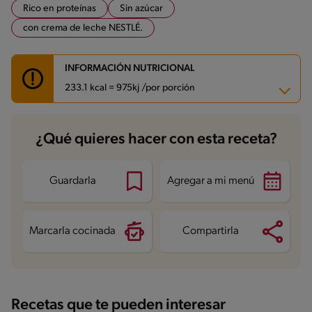
Rico en proteínas
Sin azúcar
con crema de leche NESTLÉ.
INFORMACIÓN NUTRICIONAL
233.1 kcal = 975kj /por porción
Carbohidratos
1.9 g
¿Qué quieres hacer con esta receta?
Energía
233.1 kcal
Grasas
9.7 g
Fibra
0 g
Proteína
26.8 g
Guardarla
Agregar a mi menú
Grasas saturadas
2.7 g
Sodio
207.7 mg
Azúcares
0.3 g
Marcarla cocinada
Compartirla
Recetas que te pueden interesar