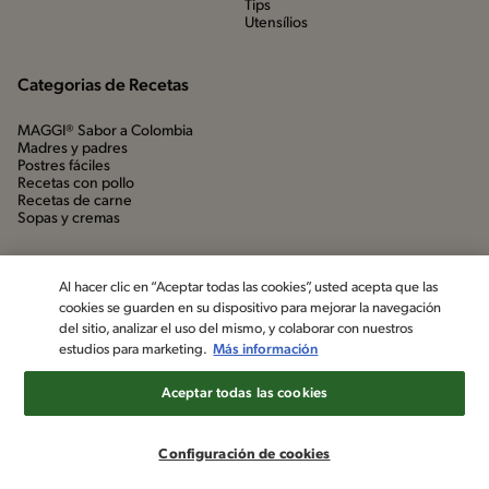
Tips
Utensílios
Categorias de Recetas
MAGGI® Sabor a Colombia
Madres y padres
Postres fáciles
Recetas con pollo
Recetas de carne
Sopas y cremas
Al hacer clic en “Aceptar todas las cookies”, usted acepta que las
cookies se guarden en su dispositivo para mejorar la navegación
del sitio, analizar el uso del mismo, y colaborar con nuestros
estudios para marketing.
Más información
Aceptar todas las cookies
©2022, Nestlé. Marcas registradas por Société dels Produits Nestlé,
S.A. Vevey (Suiza)
Configuración de cookies
Aviso de privacidad
Política de datos personales