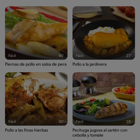
Fácil
40'
Fácil
27'
Piernas de pollo en salsa de pera
Pollo a la jardinera
Fácil
30'
Fácil
28'
Pollo a las finas hierbas
Pechuga jugosa al sartén con
cebolla y tomate