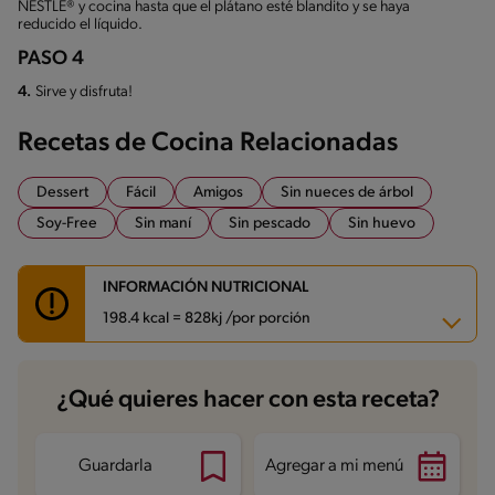
NESTLÉ® y cocina hasta que el plátano esté blandito y se haya
reducido el líquido.
PASO 4
4.
Sirve y disfruta!
Recetas de Cocina Relacionadas
Dessert
Fácil
Amigos
Sin nueces de árbol
Soy-Free
Sin maní
Sin pescado
Sin huevo
INFORMACIÓN NUTRICIONAL
198.4 kcal = 828kj /por porción
Carbohidratos
42.2 g
¿Qué quieres hacer con esta receta?
Energía
198.4 kcal
Grasas
3.9 g
Fibra
2.6 g
Proteína
1.3 g
Guardarla
Agregar a mi menú
Grasas saturadas
2.1 g