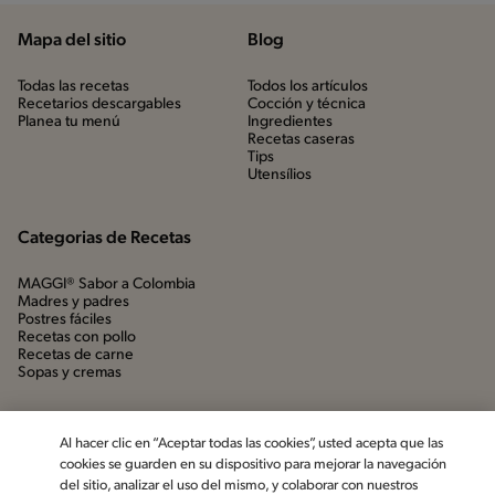
Mapa del sitio
Blog
Todas las recetas
Todos los artículos
Recetarios descargables
Cocción y técnica
Planea tu menú
Ingredientes
Recetas caseras
Tips
Utensílios
Categorias de Recetas
MAGGI® Sabor a Colombia
Madres y padres
Postres fáciles
Recetas con pollo
Recetas de carne
Sopas y cremas
Al hacer clic en “Aceptar todas las cookies”, usted acepta que las
cookies se guarden en su dispositivo para mejorar la navegación
del sitio, analizar el uso del mismo, y colaborar con nuestros