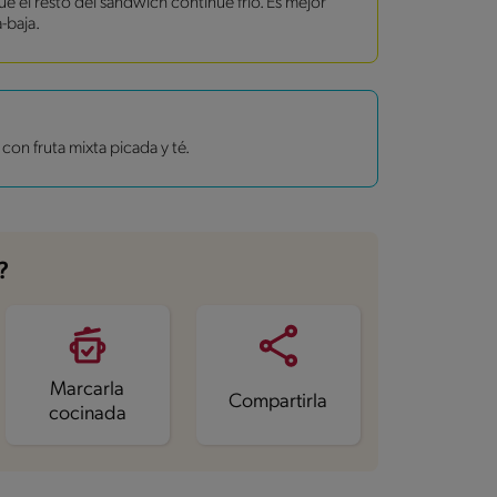
ue el resto del sándwich continúe frío. Es mejor
-baja.
on fruta mixta picada y té.
?
Marcarla
Compartirla
cocinada