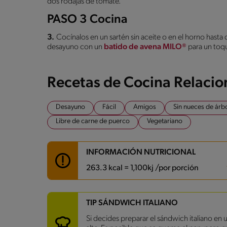
dos rodajas de tomate.
PASO 3 Cocina
3.
Cocínalos en un sartén sin aceite o en el horno hast
desayuno con un
batido de avena MILO®
para un toqu
Recetas de Cocina Relaci
Desayuno
Fácil
Amigos
Sin nueces de árb
Libre de carne de puerco
Vegetariano
INFORMACIÓN NUTRICIONAL
263.3 kcal = 1,100kj /por porción
Carbohidratos
27.7 g
TIP SÁNDWICH ITALIANO
Energía
263.3 kcal
Si decides preparar el sándwich italiano en
Grasas
10.5 g