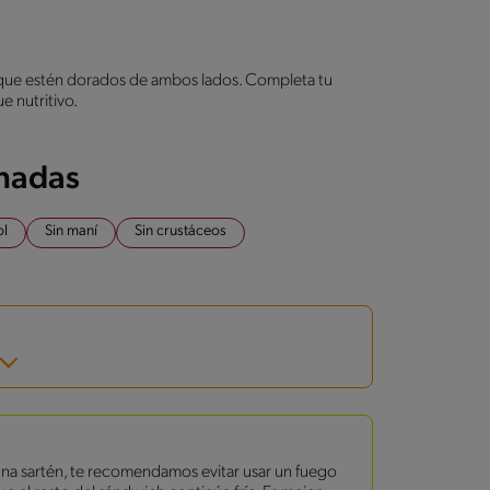
a que estén dorados de ambos lados. Completa tu
e nutritivo.
onadas
ol
Sin maní
Sin crustáceos
 una sartén, te recomendamos evitar usar un fuego