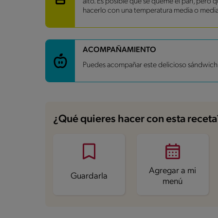
alto. Es posible que se queme el pan, pero q
Fibra
4.9 g
hacerlo con una temperatura media o media
Proteína
14.9 g
Grasas saturadas
4.7 g
Sodio
497.4 mg
Azúcares
5.4 g
ACOMPAÑAMIENTO
Puedes acompañar este delicioso sándwich c
¿Qué quieres hacer con esta receta
Agregar a mi
Guardarla
menú