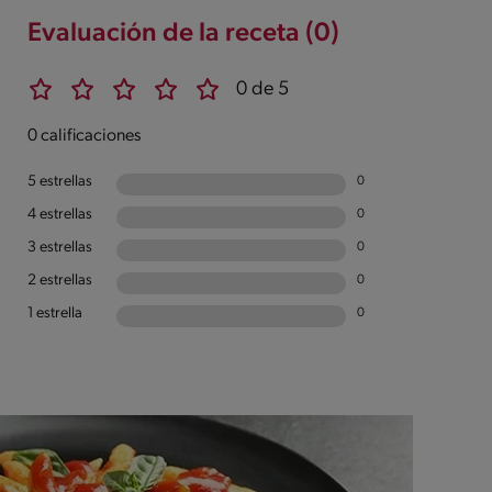
Evaluación de la receta (0)
0 de 5
0 calificaciones
5 estrellas
0
4 estrellas
0
3 estrellas
0
2 estrellas
0
1 estrella
0