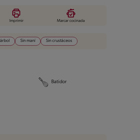
Imprimir
Marcar cocinada
 árbol
Sin maní
Sin crustáceos
Batidor