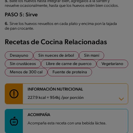
5.
Bate los huevos hasta integrar bien, agrégalos a la sartén y
revuelve ocasionalmente, hasta que los huevos estén bien cocidos.
PASO 5: Sirve
6.
Sirve los huevos revueltos en cada plato y encima pon la tajada
de pan crocante.
Recetas de Cocina Relacionadas
Desayuno
Sin nueces de árbol
Sin maní
Sin crustáceos
Libre de carne de puerco
Vegetariano
Menos de 300 cal
Fuente de proteina
INFORMACIÓN NUTRICIONAL
227.9 kcal = 954kj /por porción
ACOMPAÑA
Carbohidratos
28.3 g
Energía
227.9 kcal
Acompaña esta receta con una bebida láctea.
Grasas
8.3 g
Fibra
3.7 g