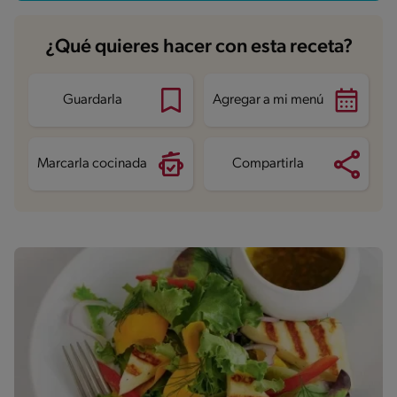
Proteína
10.9 g
Grasas saturadas
1.9 g
Sodio
334.9 mg
¿Qué quieres hacer con esta receta?
Azúcares
1.6 g
Guardarla
Agregar a mi menú
Marcarla cocinada
Compartirla