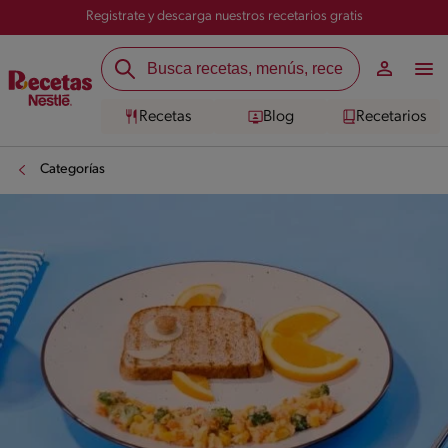
Registrate y descarga nuestros recetarios gratis
Recetas
Blog
Recetarios
Categorías