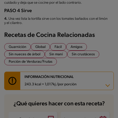
cuidado y deja que se cocine por el lado contrario.
PASO 4 Sirve
4.
Una vez lista la tortilla sirve con los tomates bañados con el limón
y el cilantro.
Recetas de Cocina Relacionadas
Guarnición
Global
Fácil
Amigos
Sin nueces de árbol
Sin maní
Sin crustáceos
Porción de Verduras/Frutas
INFORMACIÓN NUTRICIONAL
243.3 kcal = 1,017kj /por porción
Carbohidratos
17.6 g
¿Qué quieres hacer con esta receta?
Energía
243.3 kcal
Grasas
15.6 g
Fibra
2.2 g