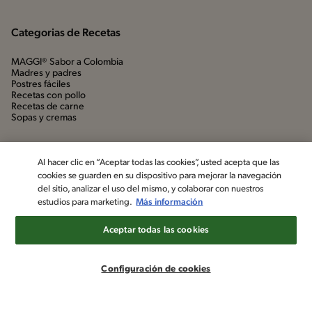
Categorias de Recetas
MAGGI® Sabor a Colombia
Madres y padres
Postres fáciles
Recetas con pollo
Recetas de carne
Sopas y cremas
Al hacer clic en “Aceptar todas las cookies”, usted acepta que las
cookies se guarden en su dispositivo para mejorar la navegación
del sitio, analizar el uso del mismo, y colaborar con nuestros
estudios para marketing.
Más información
Aceptar todas las cookies
©2022, Nestlé. Marcas registradas por Société dels Produits Nestlé,
S.A. Vevey (Suiza)
Configuración de cookies
Aviso de privacidad
Política de datos personales
Términos y condiciones
Configuración de cookies