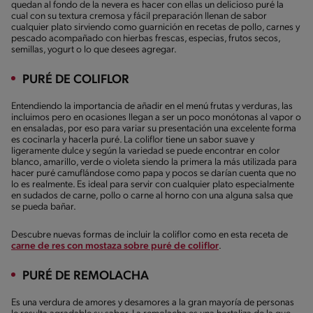
quedan al fondo de la nevera es hacer con ellas un delicioso puré la
cual con su textura cremosa y fácil preparación llenan de sabor
cualquier plato sirviendo como guarnición en recetas de pollo, carnes y
pescado acompañado con hierbas frescas, especias, frutos secos,
semillas, yogurt o lo que desees agregar.
PURÉ DE COLIFLOR
Entendiendo la importancia de añadir en el menú frutas y verduras, las
incluimos pero en ocasiones llegan a ser un poco monótonas al vapor o
en ensaladas, por eso para variar su presentación una excelente forma
es cocinarla y hacerla puré. La coliflor tiene un sabor suave y
ligeramente dulce y según la variedad se puede encontrar en color
blanco, amarillo, verde o violeta siendo la primera la más utilizada para
hacer puré camuflándose como papa y pocos se darían cuenta que no
lo es realmente. Es ideal para servir con cualquier plato especialmente
en sudados de carne, pollo o carne al horno con una alguna salsa que
se pueda bañar.
Descubre nuevas formas de incluir la coliflor como en esta receta de
carne de res con mostaza sobre puré de coliflor
.
PURÉ DE REMOLACHA
Es una verdura de amores y desamores a la gran mayoría de personas