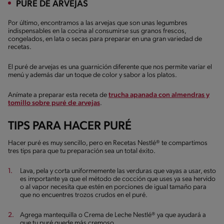
PURÉ DE ARVEJAS
Por último, encontramos a las arvejas que son unas legumbres
indispensables en la cocina al consumirse sus granos frescos,
congelados, en lata o secas para preparar en una gran variedad de
recetas.
El puré de arvejas es una guarnición diferente que nos permite variar el
menú y además dar un toque de color y sabor a los platos.
Anímate a preparar esta receta de
trucha apanada con almendras y
tomillo sobre puré de arvejas
.
TIPS PARA HACER PURÉ
Hacer puré es muy sencillo, pero en Recetas Nestlé® te compartimos
tres tips para que tu preparación sea un total éxito.
Lava, pela y corta uniformemente las verduras que vayas a usar, esto
es importante ya que el método de cocción que uses ya sea hervido
o al vapor necesita que estén en porciones de igual tamaño para
que no encuentres trozos crudos en el puré.
Agrega mantequilla o Crema de Leche Nestlé® ya que ayudará a
que tu puré quede más cremoso.