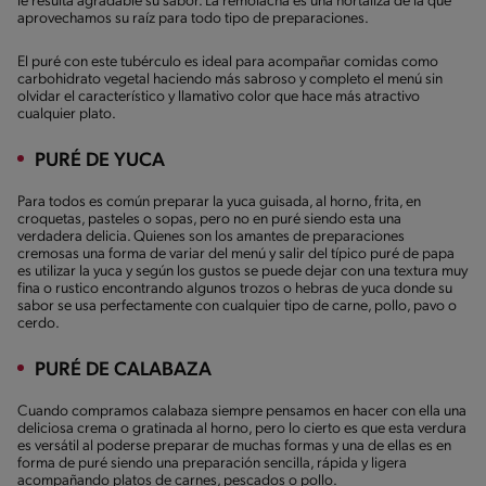
le resulta agradable su sabor. La remolacha es una hortaliza de la que
aprovechamos su raíz para todo tipo de preparaciones.
El puré con este tubérculo es ideal para acompañar comidas como
carbohidrato vegetal haciendo más sabroso y completo el menú sin
olvidar el característico y llamativo color que hace más atractivo
cualquier plato.
PURÉ DE YUCA
Para todos es común preparar la yuca guisada, al horno, frita, en
croquetas, pasteles o sopas, pero no en puré siendo esta una
verdadera delicia. Quienes son los amantes de preparaciones
cremosas una forma de variar del menú y salir del típico puré de papa
es utilizar la yuca y según los gustos se puede dejar con una textura muy
fina o rustico encontrando algunos trozos o hebras de yuca donde su
sabor se usa perfectamente con cualquier tipo de carne, pollo, pavo o
cerdo.
PURÉ DE CALABAZA
Cuando compramos calabaza siempre pensamos en hacer con ella una
deliciosa crema o gratinada al horno, pero lo cierto es que esta verdura
es versátil al poderse preparar de muchas formas y una de ellas es en
forma de puré siendo una preparación sencilla, rápida y ligera
acompañando platos de carnes, pescados o pollo.