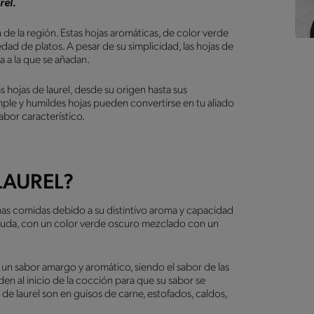
rel.
a de la región. Estas hojas aromáticas, de color verde
dad de platos. A pesar de su simplicidad, las hojas de
a a la que se añadan.
 hojas de laurel, desde su origen hasta sus
ple y humildes hojas pueden convertirse en tu aliado
abor característico.
LAUREL?
has comidas debido a su distintivo aroma y capacidad
aguda, con un color verde oscuro mezclado con un
n un sabor amargo y aromático, siendo el sabor de las
en al inicio de la cocción para que su sabor se
 de laurel son en guisos de carne, estofados, caldos,