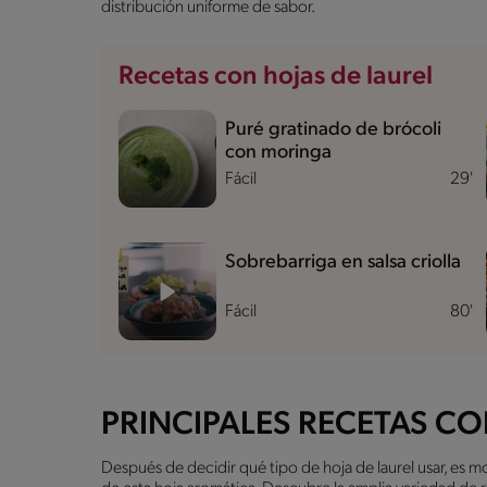
distribución uniforme de sabor.
Recetas con hojas de laurel
Puré gratinado de brócoli
con moringa
Fácil
29'
Sobrebarriga en salsa criolla
Fácil
80'
PRINCIPALES RECETAS CO
Después de decidir qué tipo de hoja de laurel usar, es m