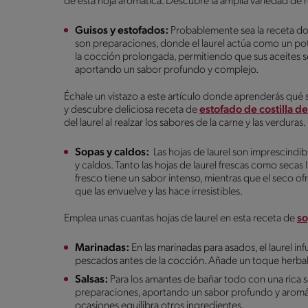
de esta hoja aromática. Descubre la amplia variedad d
Guisos y estofados:
Probablemente sea la receta dond
son preparaciones, donde el laurel actúa como un po
la cocción prolongada, permitiendo que sus aceites s
aportando un sabor profundo y complejo.
Échale un vistazo a este artículo donde aprenderás qué 
y descubre deliciosa receta de
estofado de costilla de
del laurel al realzar los sabores de la carne y las verduras.
Sopas y caldos:
Las hojas de laurel son imprescindib
y caldos. Tanto las hojas de laurel frescas como secas l
fresco tiene un sabor intenso, mientras que el seco
que las envuelve y las hace irresistibles.
Emplea unas cuantas hojas de laurel en esta receta de
so
Marinadas:
En las marinadas para asados, el laurel i
pescados antes de la cocción. Añade un toque herbal a
Salsas:
Para los amantes de bañar todo con una rica sa
preparaciones, aportando un sabor profundo y aromáti
ocasiones equilibra otros ingredientes.