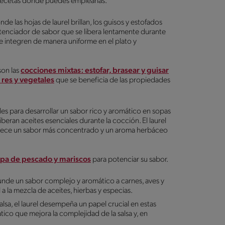
e recetas donde puedes emplearlas.
e las hojas de laurel brillan, los guisos y estofados
tenciador de sabor que se libera lentamente durante
e integren de manera uniforme en el plato y
son las
cocciones mixtas: estofar, brasear y guisar
 res y vegetales
que se beneficia de las propiedades
les para desarrollar un sabor rico y aromático en sopas
iberan aceites esenciales durante la cocción. El laurel
 ofrece un sabor más concentrado y un aroma herbáceo
pa de pescado y mariscos
para potenciar su sabor.
nfunde un sabor complejo y aromático a carnes, aves y
 la mezcla de aceites, hierbas y especias.
lsa, el laurel desempeña un papel crucial en estas
co que mejora la complejidad de la salsa y, en