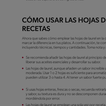
CÓMO USAR LAS HOJAS DE
RECETAS
Ahora que sabes cómo emplear las hojas de laurel en la
marcar la diferencia en tus platos. A continuación, te con
incluyendo técnicas, tiempos y cantidades. Toma nota y 
Se recomienda añadir las hojas de laurel al principio
liberar sus aceites esenciales y desarrollar su sabor.
Las hojas de laurel, aunque añaden un sabor increíble 
moderada. Usar 1 o 2 hojas es suficiente para aromatiza
pueden utilizar 3 o hasta 4. Al tener un sabor fuerte p
Si usas hojas enteras, frescas o secas, recuerda retira
y sabor, su textura es dura y no se descomponen durant
mordiéndola por error.
Las hojas de laurel se emplean una sola vez por receta,