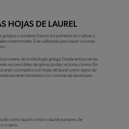
S HOJAS DE LAUREL
s griegos y romanos fueron los primeros en cultivar y
tuales ceremoniales. Eran utilizadas para hacer coronas
oro.
el proviene de la mitología griega. Desde entonces las
más reconocibles de gloria, poder, victoria y honor. En
cos eran coronados con hojas de laurel como signo de
peradores eran honrados con coronas de laurel para
ocido como laurel común o laurel europeo. Se
sco o seco.