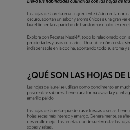
Eleva tus habilidades culinarias con las hojas de lau
Las hojas de laurel son un ingrediente básico en la cocin
oscuro, aportan un sabor y aroma únicos a una gran varie
laurel tienen la capacidad de transformar cualquier recet
Explora con Recetas Nestlé®, todo lo relacionado con las
propiedades y usos culinarios. Descubre cómo estas sim
indispensable en la cocina, aportando todo su aroma y s
¿QUÉ SON LAS HOJAS DE 
Las hojas de laurel se utilizan como condimento en muc
para realzar sabores. Tienen una forma ovalada y punti
amarillo pálido.
Las hojas de laurel se pueden usar frescas o secas, tiene
hojas secas más intenso y amargo. Generalmente, se añad
desarrolle mejor. Las recetas donde suelen estar las hojas
sopas y salsas.